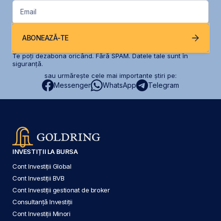
Email
ABONEAZĂ-TE
Te poți dezabona oricând. Fără SPAM. Datele tale sunt în
siguranță.
sau urmărește cele mai importante știri pe:
Messenger
WhatsApp
Telegram
INVESTIȚII LA BURSA
Cont Investiții Global
Cont Investiții BVB
Cont Investiții gestionat de broker
Consultanță Investiții
Cont Investiții Minori