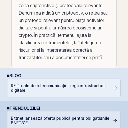
zona criptoactive și protocoale relevante.
Denumirea indică un criptoactiv, o rețea sau
un protocol relevant pentru piața activelor
digitale și pentru urmărirea ecosistemului
crypto. În practică, termenul ajută la
clasificarea instrumentelor, la înțelegerea
riscurilor și la interpretarea corectă a
tranzacțiilor sau a documentației de piață.
BLOG
REIT-urile de telecomunicații - regii infrastructurii
Câ
digitale
in
TRENDUL ZILEI
Bittnet lansează oferta publică pentru obligațiunile
B
BNET31E
p