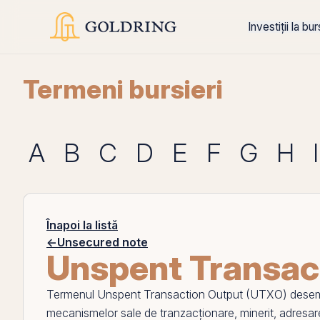
Investiții la bu
Termeni bursieri
A
B
C
D
E
F
G
H
I
Înapoi la listă
←
Unsecured note
Unspent Transac
Termenul
Unspent Transaction Output (UTXO)
desem
mecanismelor sale de tranzacționare, minerit, adresa