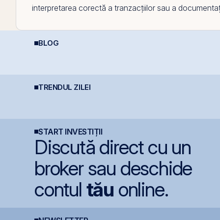
interpretarea corectă a tranzacțiilor sau a documentați
BLOG
Calculator deducere
Ce este deducerea de
D
400 EUR — cât
400 EUR — Ghid
O
economisești
complet
c
v
TRENDUL ZILEI
BET atinge un nou
BVB corectează ușor,
D
maxim istoric la BVB, cu
dar BET rămâne la
D
un avans de 30,8% de
+47,6% de la începutul
s
la începutul anului
anului
START INVESTIȚII
Discută direct cu un
broker sau deschide
contul
tău
online.