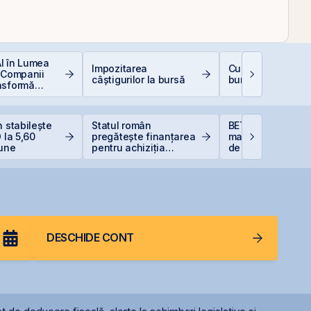
 AI în Lumea
Impozitarea
Cum deschizi cont
 Companii
câștigurilor la bursă
bursă în 10 minut
nsformă
e
n stabilește
Statul român
BET atinge un no
 la 5,60
pregătește finanțarea
maxim istoric, sus
iune
pentru achiziția
de acțiunile Romg
gazelor Neptun Deep
OMV Petrom
DESCHIDE CONT