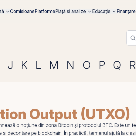
rsă
Comisioane
Platforme
Piață și analize
Educație
Finanțare
J
K
L
M
N
O
P
Q
R
tion Output (UTXO)
nează o noțiune din zona
Bitcoin
și protocolul
BTC
. Este un t
re și decontare
pe
blockchain
. În practică, termenul ajută la clasi