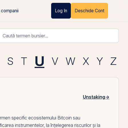
 companii
Log In
Deschide Cont
U
S
T
V
W
X
Y
Z
Unstaking
→
ermen specific ecosistemului Bitcoin sau
ficarea instrumentelor, la înțelegerea riscurilor și la