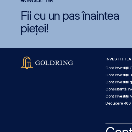
NEWSLETTER
Fii cu un pas înaintea
pieței!
INVESTIȚII L
Cont Investiții 
Cont Investiții 
Cont Investiții
Consultanță Inve
Cont Investiții 
Deducere 400
Cont