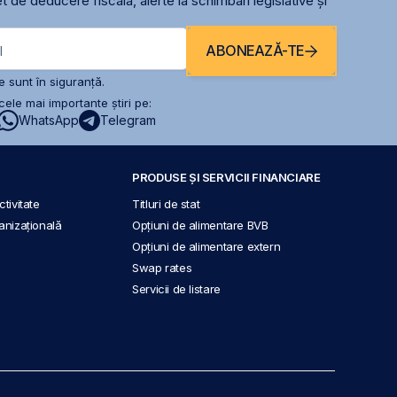
t de deducere fiscală, alerte la schimbari legislative și
ABONEAZĂ-TE
l
 sunt în siguranță.
ele mai importante știri pe:
WhatsApp
Telegram
PRODUSE ȘI SERVICII FINANCIARE
tivitate
Titluri de stat
anizațională
Opțiuni de alimentare BVB
Opțiuni de alimentare extern
Swap rates
Servicii de listare