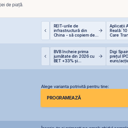
ei de piață.
incolo de Nvidia:
REIT-urile de
Aplicații
portunitățile invizibile
infrastructură din
Reală: 10
are construiesc
China - să copiem de
Care Tra
iitorul AI
la cel ce copiază?!
Industriil
igi pregătește listarea
BVB încheie prima
Digi Spai
igi Spain pe bursele
jumătate din 2026 cu
prețul IPO
paniole
BET +33% și
euro/acț
capitalizare record
Alege varianta potrivită pentru tine:
PROGRAMEAZĂ