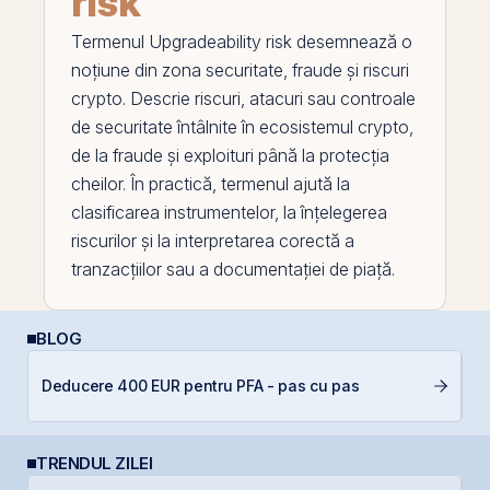
risk
Termenul
Upgradeability risk
desemnează o
noțiune din zona securitate, fraude și riscuri
crypto. Descrie riscuri, atacuri sau controale
de securitate întâlnite în ecosistemul crypto,
de la fraude și exploituri până la protecția
cheilor. În practică, termenul ajută la
clasificarea instrumentelor, la înțelegerea
riscurilor și la interpretarea corectă a
tranzacțiilor sau a documentației de piață.
BLOG
Ș
Deducere 400 EUR pentru PFA - pas cu pas
B
TRENDUL ZILEI