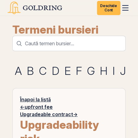
Deschide
Cont
Termeni bursieri
A
B
C
D
E
F
G
H
I
J
K
Înapoi la listă
←
upfront fee
Upgradeable contract
→
Upgradeability