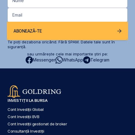
Nume
Email
ABONEAZĂ-TE
Te poți dezabona oricând. Fără SPAM. Datele tale sunt în
siguranță.
sau urmărește cele mai importante știri pe:
Messenger
WhatsApp
Telegram
INVESTIȚII LA BURSA
Cont Investiții Global
Cont Investiții BVB
Cont Investiții gestionat de broker
Consultanță Investiții