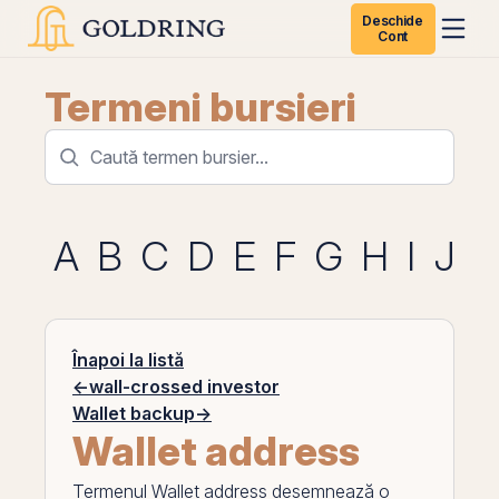
Deschide
Cont
Termeni bursieri
A
B
C
D
E
F
G
H
I
J
K
Înapoi la listă
←
wall-crossed investor
Wallet backup
→
Wallet address
Termenul
Wallet address
desemnează o