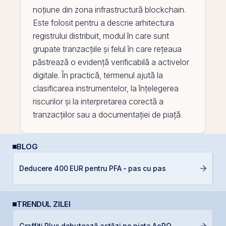
noțiune din zona infrastructură
blockchain
.
Este folosit pentru a descrie arhitectura
registrului distribuit, modul în care sunt
grupate tranzacțiile și felul în care rețeaua
păstrează o evidență verificabilă a activelor
digitale. În practică, termenul ajută la
clasificarea instrumentelor, la înțelegerea
riscurilor și la interpretarea corectă a
tranzacțiilor sau a documentației de piață.
BLOG
D
Deducere 400 EUR pentru PFA - pas cu pas
b
TRENDUL ZILEI
F
Graffiti Plus debutează astăzi pe piața AeRO