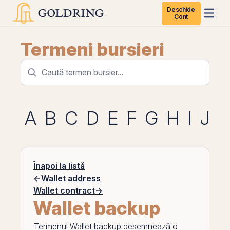
Deschide
Cont
Termeni bursieri
A
B
C
D
E
F
G
H
I
J
K
Înapoi la listă
←
Wallet address
Wallet contract
→
Wallet backup
Termenul
Wallet backup
desemnează o