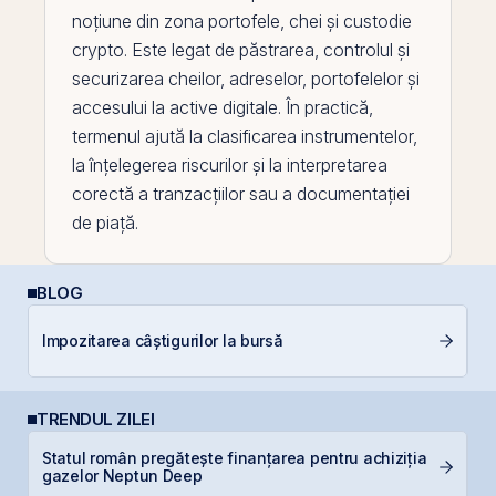
noțiune din zona portofele, chei și
custodie
crypto
. Este legat de păstrarea, controlul și
securizarea cheilor, adreselor, portofelelor și
accesului la
active
digitale. În practică,
termenul ajută la clasificarea instrumentelor,
la înțelegerea riscurilor și la interpretarea
corectă a tranzacțiilor sau a documentației
de piață.
BLOG
Impozitarea câștigurilor la bursă
C
TRENDUL ZILEI
Statul român pregătește finanțarea pentru achiziția
P
gazelor Neptun Deep
d