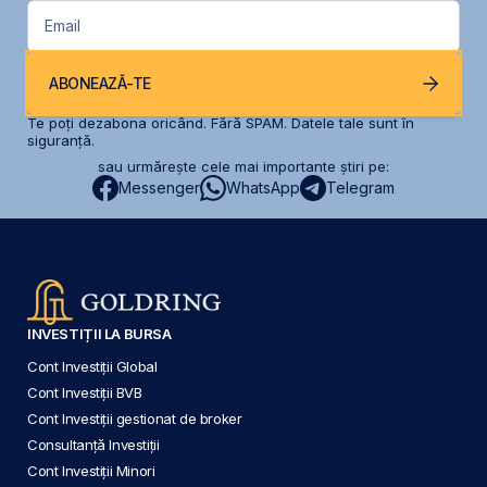
Email
ABONEAZĂ-TE
Te poți dezabona oricând. Fără SPAM. Datele tale sunt în
siguranță.
sau urmărește cele mai importante știri pe:
Messenger
WhatsApp
Telegram
INVESTIȚII LA BURSA
Cont Investiții Global
Cont Investiții BVB
Cont Investiții gestionat de broker
Consultanță Investiții
Cont Investiții Minori