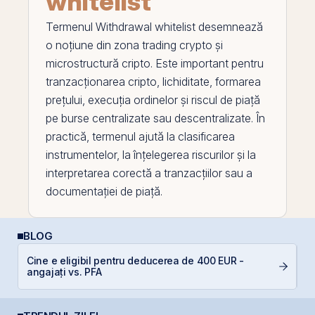
whitelist
Termenul
Withdrawal whitelist
desemnează
o noțiune din zona trading crypto și
microstructură cripto. Este important pentru
tranzacționarea
cripto, lichiditate, formarea
prețului, execuția ordinelor și riscul de piață
pe
burse centralizate sau descentralizate. În
practică, termenul ajută la clasificarea
instrumentelor, la înțelegerea riscurilor și la
interpretarea corectă a tranzacțiilor sau a
documentației de piață.
BLOG
R
Cine e eligibil pentru deducerea de 400 EUR -
d
angajați vs. PFA
p