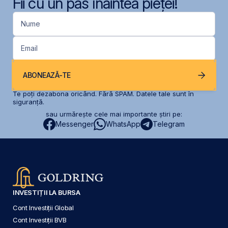
Fii cu un pas înaintea pieței!
Nume
Email
ABONEAZĂ-TE
Te poți dezabona oricând. Fără SPAM. Datele tale sunt în
siguranță.
sau urmărește cele mai importante știri pe:
Messenger
WhatsApp
Telegram
INVESTIȚII LA BURSA
Cont Investiții Global
Cont Investiții BVB