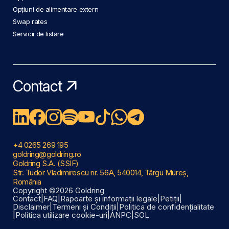
Opțiuni de alimentare extern
Swap rates
Servicii de listare
Contact
+4 0265 269 195
goldring@goldring.ro
Goldring S.A. (SSIF)
Str. Tudor Vladimirescu nr. 56A, 540014, Târgu Mureș,
România
Copyright ©2026 Goldring
Contact
|
FAQ
|
Rapoarte și informații legale
|
Petiții
|
Disclaimer
|
Termeni și Condiții
|
Politica de confidențialitate
|
Politica utilizare cookie-uri
|
ANPC
|
SOL