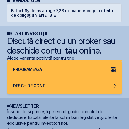
TRENDUL ZILEI
Bittnet Systems atrage 7,33 milioane euro prin oferta
T
de obligațiuni BNET31E
p
START INVESTIȚII
Discută direct cu un broker sau
deschide contul
tău
online.
Alege varianta potrivită pentru tine:
PROGRAMEAZĂ
DESCHIDE CONT
NEWSLETTER
Înscrie-te și primești pe email: ghidul complet de
deducere fiscală, alerte la schimbari legislative și oferte
exclusive pentru investitori noi.