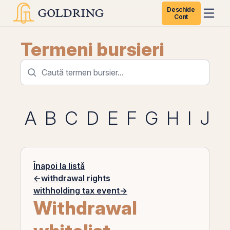
Deschide
Cont
Termeni bursieri
A
B
C
D
E
F
G
H
I
J
K
Înapoi la listă
←
withdrawal rights
withholding tax event
→
Withdrawal