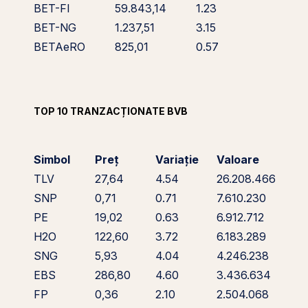
BET-FI
59.843,14
1.23
BET-NG
1.237,51
3.15
BETAeRO
825,01
0.57
TOP 10 TRANZACȚIONATE BVB
Simbol
Preț
Variație
Valoare
TLV
27,64
4.54
26.208.466
SNP
0,71
0.71
7.610.230
PE
19,02
0.63
6.912.712
H2O
122,60
3.72
6.183.289
SNG
5,93
4.04
4.246.238
EBS
286,80
4.60
3.436.634
FP
0,36
2.10
2.504.068