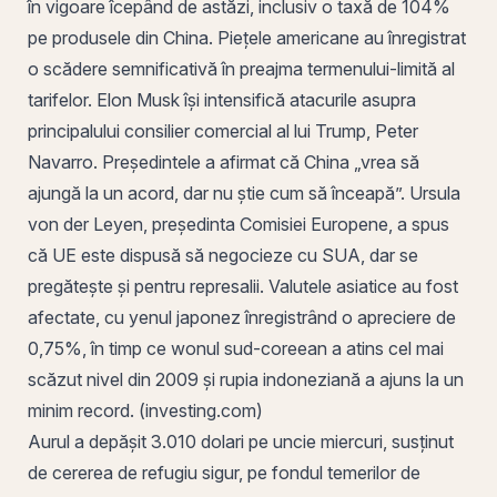
în vigoare îcepând de astăzi, inclusiv o taxă de 104%
pe produsele din China. Piețele americane au înregistrat
o scădere semnificativă în preajma termenului-limită al
tarifelor. Elon Musk își intensifică atacurile asupra
principalului consilier comercial al lui Trump, Peter
Navarro. Președintele a afirmat că China „vrea să
ajungă la un acord, dar nu știe cum să înceapă”. Ursula
von der Leyen, președinta Comisiei Europene, a spus
că UE este dispusă să negocieze cu SUA, dar se
pregătește și pentru represalii. Valutele asiatice au fost
afectate, cu yenul japonez înregistrând o apreciere de
0,75%, în timp ce wonul sud-coreean a atins cel mai
scăzut nivel din 2009 și rupia indoneziană a ajuns la un
minim record. (investing.com)
Aurul a depășit 3.010 dolari pe uncie miercuri, susținut
de cererea de refugiu sigur, pe fondul temerilor de