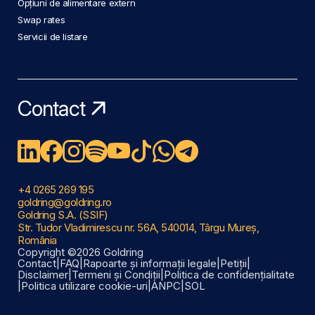
Opțiuni de alimentare extern
Swap rates
Servicii de listare
Contact
+4 0265 269 195
goldring@goldring.ro
Goldring S.A. (SSIF)
Str. Tudor Vladimirescu nr. 56A, 540014, Târgu Mureș,
România
Copyright ©2026 Goldring
Contact
|
FAQ
|
Rapoarte și informații legale
|
Petiții
|
Disclaimer
|
Termeni și Condiții
|
Politica de confidențialitate
|
Politica utilizare cookie-uri
|
ANPC
|
SOL