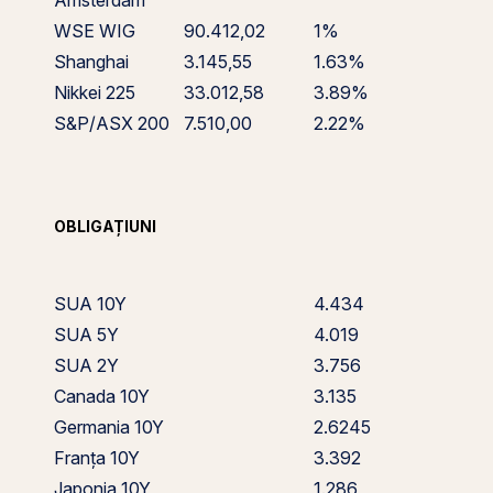
Amsterdam
WSE WIG
90.412,02
1%
Shanghai
3.145,55
1.63%
Nikkei 225
33.012,58
3.89%
S&P/ASX 200
7.510,00
2.22%
OBLIGAȚIUNI
SUA 10Y
4.434
SUA 5Y
4.019
SUA 2Y
3.756
Canada 10Y
3.135
Germania 10Y
2.6245
Franța 10Y
3.392
Japonia 10Y
1.286