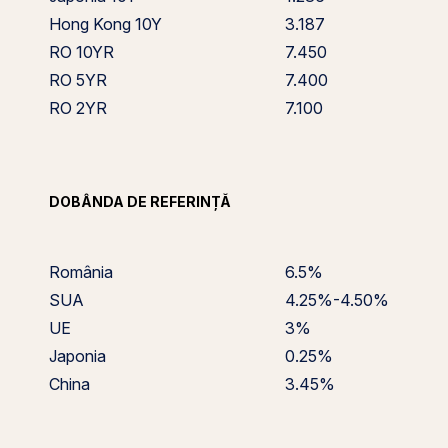
Hong Kong 10Y
3.187
RO 10YR
7.450
RO 5YR
7.400
RO 2YR
7.100
DOBÂNDA DE REFERINȚĂ
România
6.5%
SUA
4.25%-4.50%
UE
3%
Japonia
0.25%
China
3.45%