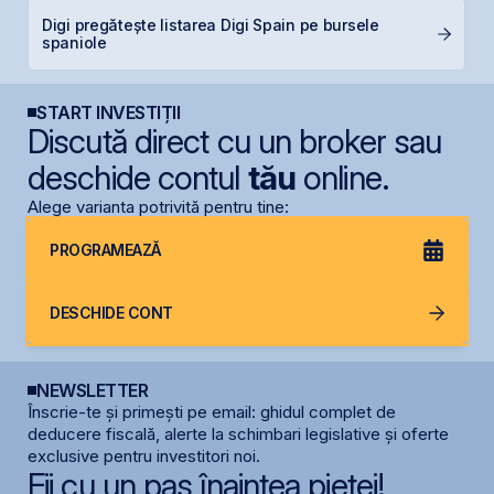
Digi pregătește listarea Digi Spain pe bursele
P
spaniole
d
START INVESTIȚII
Discută direct cu un broker sau
deschide contul
tău
online.
Alege varianta potrivită pentru tine:
PROGRAMEAZĂ
DESCHIDE CONT
NEWSLETTER
Înscrie-te și primești pe email: ghidul complet de
deducere fiscală, alerte la schimbari legislative și oferte
exclusive pentru investitori noi.
Fii cu un pas înaintea pieței!