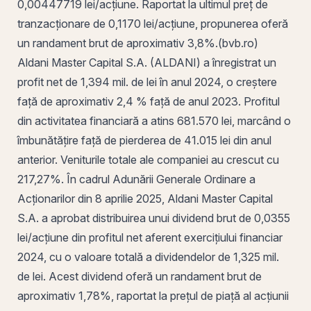
0,00447719 lei/acțiune. Raportat la ultimul preț de
tranzacționare de 0,1170 lei/acțiune, propunerea oferă
un randament brut de aproximativ 3,8%.(
bvb
.ro)
Aldani Master Capital S.A.
(
ALDANI
) a înregistrat un
profit
net de 1,394 mil. de lei în anul 2024, o creștere
față de aproximativ 2,4 % față de anul 2023. Profitul
din activitatea financiară a atins 681.570 lei, marcând o
îmbunătățire față de pierderea de 41.015 lei din anul
anterior. Veniturile totale ale companiei au crescut cu
217,27%. În cadrul Adunării Generale Ordinare a
Acționarilor din 8 aprilie 2025, Aldani Master Capital
S.A. a aprobat distribuirea unui dividend brut de 0,0355
lei/acțiune din profitul net aferent exercițiului financiar
2024, cu o valoare totală a dividendelor de 1,325 mil.
de lei. Acest dividend oferă un randament brut de
aproximativ 1,78%, raportat la prețul de piață al acțiunii