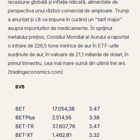
recesiune globală și inflație ridicată, alimentate de
perspectiva unui război comercial de amploare. Trump
a anunțat și că va impune în curând un "tarif major"
asupra importurilor de medicamente. În sprijinul
metalului prețios, Consiliul Mondial al Aurului a raportat
o intrare de 226,5 tone metrice de aur în ETF-urile
susținute de aur, în valoare de 21,1 miliarde de dolari, în
primul trimestru, cea mai mare sumă din ultimii trei ani.
(tradingeconomics.com)
BVB
BET
17.054,38
3.47
BETPlus
2.514,95
3.38
BET-TR
37.607,76
3.47
BET-XT
1.462,81
3.32