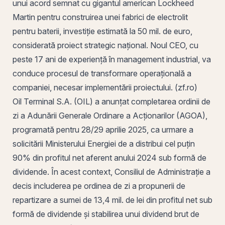
unui acord semnat cu gigantul american Lockheed
Martin pentru construirea unei fabrici de electrolit
pentru baterii, investiție estimată la 50 mil. de euro,
considerată proiect strategic național. Noul CEO, cu
peste 17 ani de experiență în management industrial, va
conduce procesul de transformare operațională a
companiei, necesar implementării proiectului. (zf.ro)
Oil Terminal S.A.
(
OIL
) a anunțat completarea ordinii de
zi a Adunării Generale Ordinare a Acționarilor (AGOA),
programată pentru 28/29 aprilie 2025, ca urmare a
solicitării Ministerului Energiei de a distribui cel puțin
90% din profitul net aferent anului 2024 sub formă de
dividende. În acest context, Consiliul de Administrație a
decis includerea pe ordinea de zi a propunerii de
repartizare a sumei de 13,4 mil. de lei din profitul net sub
formă de dividende și stabilirea unui
dividend brut
de