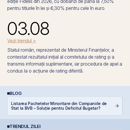
ediție Fidelis din 2026, cu dobânzi de până la 7,50%
pentru titlurile în lei și 6,30% pentru cele în euro.
03.08
Vezi trendul >
Statul român, reprezentat de Ministerul Finanțelor, a
contestat rezultatul inițial al comitetului de rating și a
transmis informații suplimentare, iar procedura de apel a
condus la o acțiune de rating diferită.
BLOG
Listarea Pachetelor Minoritare din Companiile de
C
Stat la BVB – Soluție pentru Deficitul Bugetar?
in
TRENDUL ZILEI