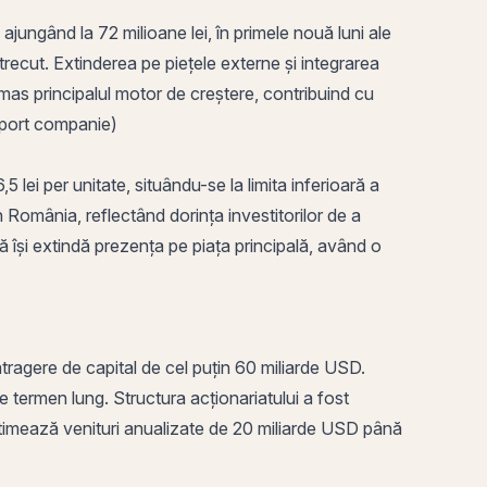
, ajungând la 72 milioane lei, în primele nouă luni ale
 trecut. Extinderea pe piețele externe și integrarea
rămas principalul motor de creștere, contribuind cu
(raport companie)
5 lei per unitate, situându-se la limita inferioară a
in
România
, reflectând dorința investitorilor de a
ă își extindă prezența pe piața principală, având o
atragere de capital de cel puțin 60 miliarde USD.
 termen lung. Structura acționariatului a fost
stimează
venituri
anualizate de 20 miliarde USD până