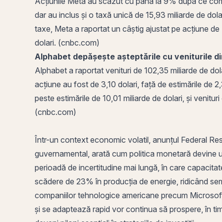
Acțiunile Meta au scăzut cu până la 9% după ce compania
dar au inclus și o taxă unică de 15,93 miliarde de dol
taxe, Meta a raportat un câștig ajustat pe acțiune de 7
dolari. (cnbc.com)
Alphabet depășește așteptările cu veniturile d
Alphabet a raportat venituri de 102,35 miliarde de dolar
acțiune au fost de 3,10 dolari, față de estimările de 
peste estimările de 10,01 miliarde de dolari, și venitu
(cnbc.com)
Într-un context economic volatil, anunțul
Federal Re
guvernamental, arată cum
politica monetară
devine un
perioadă de incertitudine mai lungă, în care capacit
scădere de 23% în producția de energie, ridicând semn
companiilor tehnologice americane precum Microsoft ș
și se adaptează rapid vor continua să prospere, în timp