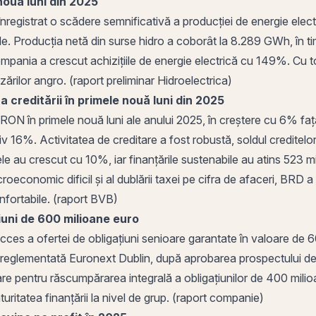
nouă luni din 2025
 înregistrat o scădere semnificativă a producției de energie ele
le. Producția netă din surse hidro a coborât la 8.289 GWh, în ti
pania a crescut achizițiile de energie electrică cu 149%. Cu to
ilor angro. (raport preliminar Hidroelectrica)
a creditării în primele nouă luni din 2025
 RON în primele nouă luni ale anului 2025, în creștere cu 6% față
ativ 16%. Activitatea de creditare a fost robustă, soldul credite
tele au crescut cu 10%, iar finanțările sustenabile au atins 523
oeconomic dificil și al dublării taxei pe
cifra de afaceri
, BRD a 
confortabile. (raport BVB)
iuni
de 600 milioane euro
ucces a ofertei de obligațiuni senioare garantate în valoare de
 reglementată
Euronext Dublin, după aprobarea prospectului d
are pentru răscumpărarea integrală a obligațiunilor de 400 mil
uritatea finanțării la nivel de grup. (raport companie)