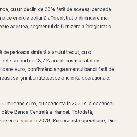
ctrică, cu un declin de 23% față de aceeași perioadă
mp ce energia eoliană a înregistrat o diminuare mai
ate acestea, segmentul de furnizare a înregistrat o
 de perioada similară a anului trecut, cu o
lor nete urcând cu 13,7% anual, susținut atât de
 milioane euro, confirmând angajamentul băncii față de
reușit să-și îmbunătățească eficiența operațională,
 600 milioane euro, cu scadență în 2031 și o dobândă
e către
Banca Centrală
a Irlandei. Totodată,
ioane euro emise în 2028.
Prin
această operațiune, Digi