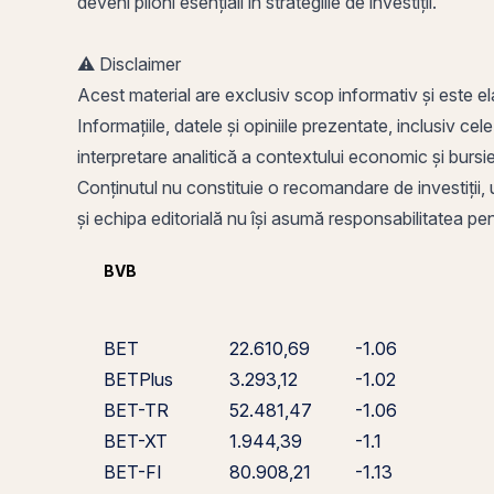
deveni piloni esențiali în strategiile de investiții.
⚠️ Disclaimer
Acest material are exclusiv scop informativ și este el
Informațiile, datele și opiniile prezentate, inclusiv cel
interpretare analitică a contextului economic și burs
Conținutul nu constituie o recomandare de investiții, u
și echipa editorială nu își asumă responsabilitatea pentr
BVB
BET
22.610,69
-1.06
BETPlus
3.293,12
-1.02
BET-TR
52.481,47
-1.06
BET-XT
1.944,39
-1.1
BET-FI
80.908,21
-1.13