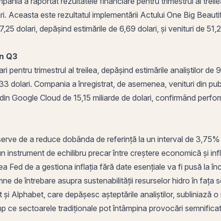
 a raportat rezultatele financiare pentru trimestrul al treilea, 
ari. Aceasta este rezultatul implementării Actului
One
Big Beautif
,25 dolari, depășind estimările de 6,69 dolari, și venituri de 51,2
in Q3
i pentru trimestrul al treilea, depășind estimările analiștilor de 
2,33 dolari. Compania a înregistrat, de asemenea, venituri din pu
ri din Google Cloud de 15,15 miliarde de dolari, confirmând perfo
serve
de a reduce dobânda de referință la un interval de 3,75% -
 instrument de echilibru precar între creștere economică și infl
atea Fed de a gestiona
inflația
fără date esențiale va fi pusă la î
e de întrebare asupra sustenabilității resurselor hidro în fața s
i Alphabet, care depășesc așteptările analiștilor, subliniază 
 ce sectoarele tradiționale pot întâmpina provocări semnificative.