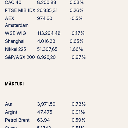
CAC 40
8.200,88
0.03%
FTSE MIB IDX
26.835,31
0.26%
AEX
974,60
-0.5%
Amsterdam
WSE WIG
113.294,48
-0.17%
Shanghai
4.016,33
0.65%
Nikkei 225
51.307,65
1.66%
S&P/ASX 200
8.926,20
-0.97%
MĂRFURI
Aur
3,971.50
-0.73%
Argint
47.475
-0.91%
Petrol Brent
63.94
-0.59%