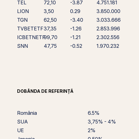
TEL
72,10
-3.87
4.751.181
LION
3,50
0.29
3.850.000
TGN
62,50
-3.40
3.033.666
TVBETETF
37,35
-1.26
2.853.996
ICBETNETF
99,70
-1.21
2.302.556
SNN
47,75
-0.52
1.970.232
DOBÂNDA DE REFERINȚĂ
România
6.5%
SUA
3,75% - 4%
UE
2%