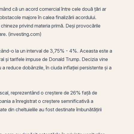
mând că un acord comercial între cele două ţări ar
obstacole majore în calea finalizării acordului.
 chineze privind materia primă. Deşi provocările
oare. (investing.com)
ucând-o la un interval de 3,75% - 4%. Aceasta este a
al și tarifele impuse de Donald Trump. Decizia vine
a reduce dobânzile, în ciuda inflației persistente și a
 fiscal, reprezentând o creștere de 26% față de
pania a înregistrat o creștere semnificativă a
e din cheltuielile au fost destinate îmbunătățirii