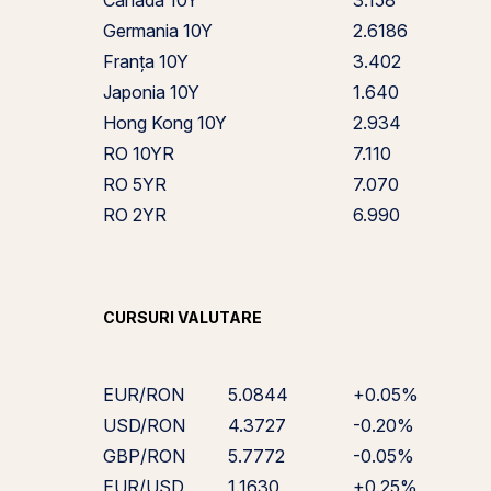
Canada 10Y
3.158
Germania 10Y
2.6186
Franța 10Y
3.402
Japonia 10Y
1.640
Hong Kong 10Y
2.934
RO 10YR
7.110
RO 5YR
7.070
RO 2YR
6.990
CURSURI VALUTARE
EUR/RON
5.0844
+0.05%
USD/RON
4.3727
-0.20%
GBP/RON
5.7772
-0.05%
EUR/USD
1.1630
+0.25%