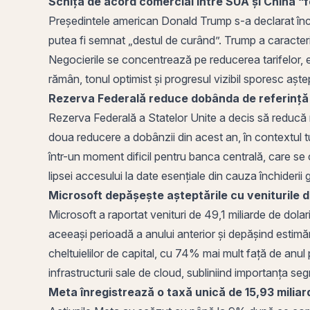
Schiţă de acord comercial între SUA şi China “
Preşedintele american Donald Trump s-a declarat încr
putea fi semnat „destul de curând”. Trump a caracteriza
Negocierile se concentrează pe reducerea tarifelor, ex
rămân, tonul optimist şi progresul vizibil sporesc aş
Rezerva Federală reduce dobânda de referință
Rezerva Federală a Statelor Unite a decis să reducă
doua reducere a dobânzii din acest an, în contextul 
într-un moment dificil pentru banca centrală, care se 
lipsei accesului la date esențiale din cauza închideri
Microsoft depășește așteptările cu veniturile d
Microsoft a raportat venituri de 49,1 miliarde de dola
aceeași perioadă a anului anterior și depășind estimăr
cheltuielilor de capital, cu 74% mai mult față de anul 
infrastructurii sale de cloud, subliniind importanța s
Meta înregistrează o taxă unică de 15,93 miliar