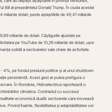
care au depășit așteptările în privința veniturilor,
ul Bill al președintelui Donald Trump. În ciuda acestei
4 miliarde dolari, peste așteptările de 49,41 miliarde
99,89 miliarde de dolari. Câștigurile ajustate pe
blicitatea pe YouTube de 10,26 miliarde de dolari, ușor
rmanța solidă a sectoarelor sale cheie de activitate.
 4%, pe fondul presiunii politice și al unui shutdown
ație persistentă. Acest gest ar putea prefigura o
ncercare. În România, Hidroelectrica raportează o
chimbărilor climatice. Contrastul cu succesul
o realitate economică duală: sectoarele care inovează
 Privind înainte, flexibilitatea și adaptabilitatea vor