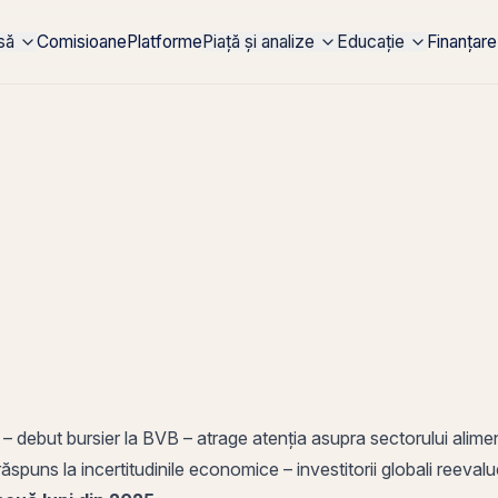
rsă
Comisioane
Platforme
Piață și analize
Educație
Finanțare
 – debut bursier la
BVB
– atrage atenția asupra sectorului alim
spuns la incertitudinile economice – investitorii globali reevalue