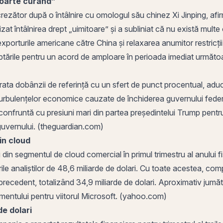
foarte curând”
ezător după o întâlnire cu omologul său chinez Xi Jinping, afir
t întâlnirea drept „uimitoare” şi a subliniat că nu există multe 
porturile americane către China şi relaxarea anumitor restricţii
teptările pentru un acord de amploare în perioada imediat următ
rata dobânzii
de referință cu un sfert de punct procentual, ad
turbulențelor economice cauzate de închiderea guvernului feder
confruntă cu presiuni mari din partea președintelui Trump pentru 
i guvernului. (theguardian.com)
in cloud
ri din segmentul de cloud comercial în primul trimestru al anului
ile analiștilor de 48,6 miliarde de dolari. Cu toate acestea, com
precedent, totalizând 34,9 miliarde de dolari. Aproximativ jumătat
egmentului pentru viitorul Microsoft. (yahoo.com)
de dolari