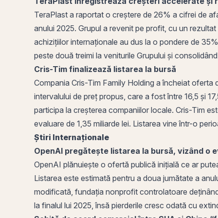
TeraPlast înregistrează creșteri accelerate și r
TeraPlast a raportat o creștere de 26% a cifrei de af
anului 2025. Grupul a revenit pe profit, cu un rezultat
achizițiilor internaționale au dus la o pondere de 35% 
peste două treimi la veniturile Grupului și consolidân
Cris-Tim finalizează listarea la bursă
Compania Cris-Tim Family
Holding
a încheiat oferta d
intervalului de preț propus, care a fost între 16,5 și 17
participa la creșterea companiilor locale. Cris-Tim e
evaluare de 1,35 miliarde lei. Listarea vine într-o peri
Știri Internaționale
OpenAI pregătește listarea la bursă, vizând o ev
OpenAI plănuiește o
ofertă publică inițială
ce ar putea
Listarea este estimată pentru a doua jumătate a anului
modificată, fundația nonprofit controlatoare deținâ
la finalul lui 2025, însă pierderile cresc odată cu extin