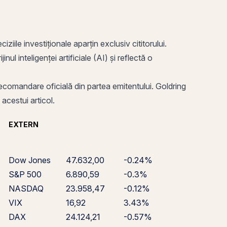
ziile investiționale aparțin exclusiv cititorului.
ul inteligenței artificiale (AI) și reflectă o
o recomandare oficială din partea emitentului. Goldring
 acestui articol.
EXTERN
Dow Jones
47.632,00
-0.24%
S&P 500
6.890,59
-0.3%
NASDAQ
23.958,47
-0.12%
VIX
16,92
3.43%
DAX
24.124,21
-0.57%