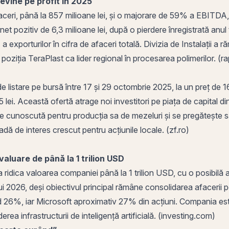
evine pe profit în 2025
aceri, până la 857 milioane lei, și o majorare de 59% a
EBITDA
 net pozitiv de 6,3 milioane lei, după o pierdere înregistrată anul
a exporturilor în cifra de afaceri totală. Divizia de Instalații a 
d poziția TeraPlast ca lider regional în procesarea polimerilor. 
e listare pe bursă între 17 și 29 octombrie 2025, la un preț de 16,
,5 lei. Această ofertă atrage noi investitori pe piața de capital d
ste cunoscută pentru producția sa de mezeluri și se pregătește s
oadă de interes crescut pentru acțiunile locale. (zf.ro)
aluare de până la 1 trilion USD
 ridica valoarea companiei până la 1 trilion USD, cu o posibilă 
 2026, deși obiectivul principal rămâne consolidarea afacerii pe
nd 26%, iar Microsoft aproximativ 27% din
acțiuni
. Compania e
derea infrastructurii de inteligență artificială. (investing.com)