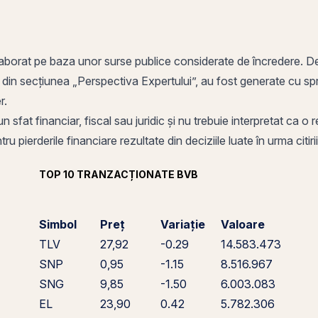
aborat pe baza unor surse publice considerate de încredere. Deci
e din secțiunea „Perspectiva Expertului”, au fost generate cu sprijin
ier.
n sfat financiar, fiscal sau juridic și nu trebuie interpretat ca 
u pierderile financiare rezultate din deciziile luate în urma citirii
TOP 10 TRANZACȚIONATE BVB
Simbol
Preț
Variație
Valoare
TLV
27,92
-0.29
14.583.473
SNP
0,95
-1.15
8.516.967
SNG
9,85
-1.50
6.003.083
EL
23,90
0.42
5.782.306