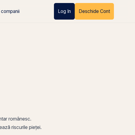
 companii
Log In
Deschide Cont
entar românesc.
ază riscurile pieței.