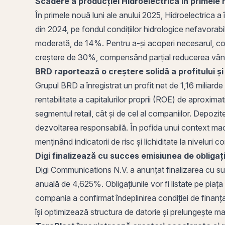
Scădere a producției Hidroelectrica în primele 
În primele nouă luni ale anului 2025, Hidroelectrica a
din 2024,
pe
fondul condițiilor hidrologice nefavorabi
moderată, de 14%. Pentru a-și acoperi necesarul, com
creștere de 30%, compensând parțial reducerea vânzăr
BRD
raportează o creștere solidă a profitului și 
Grupul BRD a înregistrat un
profit
net de 1,16 miliarde
rentabilitate a capitalurilor proprii (ROE) de aproxim
segmentul retail, cât și de cel al companiilor. Depozi
dezvoltarea responsabilă. În pofida unui context macr
menținând indicatorii de risc și lichiditate la niveluri 
Digi
finalizează cu succes
emisiunea de obligaț
Digi Communications N.V.
a anunțat finalizarea cu s
anuală de 4,625%.
Obligațiunile
vor fi listate pe
piața
compania a confirmat îndeplinirea condiției de finanț
își optimizează structura de datorie și prelungește mat