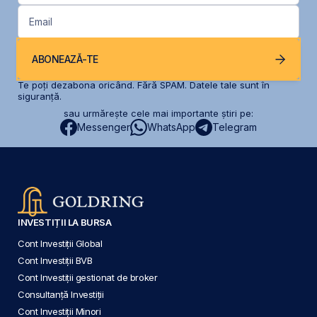
Email
ABONEAZĂ-TE
Te poți dezabona oricând. Fără SPAM. Datele tale sunt în
siguranță.
sau urmărește cele mai importante știri pe:
Messenger
WhatsApp
Telegram
INVESTIȚII LA BURSA
Cont Investiții Global
Cont Investiții BVB
Cont Investiții gestionat de broker
Consultanță Investiții
Cont Investiții Minori