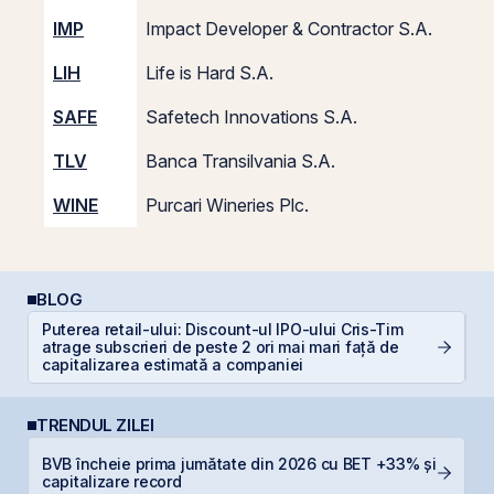
IMP
Impact Developer & Contractor S.A.
2
LIH
Life is Hard S.A.
5
SAFE
Safetech Innovations S.A.
1
TLV
Banca Transilvania S.A.
10
WINE
Purcari Wineries Plc.
1
BLOG
Puterea retail-ului: Discount-ul IPO-ului Cris-Tim
De
atrage subscrieri de peste 2 ori mai mari față de
di
capitalizarea estimată a companiei
TRENDUL ZILEI
BVB încheie prima jumătate din 2026 cu BET +33% și
IP
capitalizare record