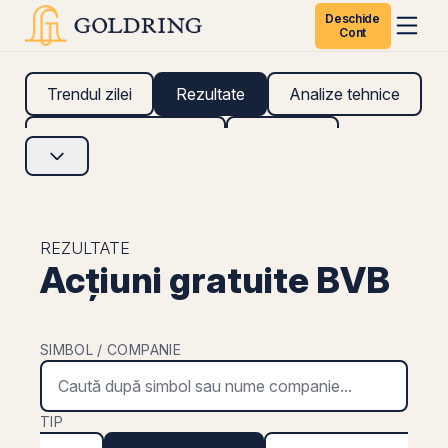
Deschide
Cont
Trendul zilei
Rezultate
Analize tehnice
Analize fundamentale
Research
REZULTATE
Acțiuni gratuite BVB
SIMBOL / COMPANIE
TIP