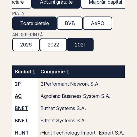
 financiare
Acțiuni gratuite
Majorări capital
PIAȚĂ
Toate piețele
BVB
AeRO
AN REFERINȚĂ
2026
2022
2021
Simbol
Companie
Acț
2P
2Performant Network S.A.
1
AG
Agroland Business System S.A.
1
BNET
Bittnet Systems S.A.
10
BNET
Bittnet Systems S.A.
10
HUNT
iHunt Technology Import-Export S.A.
1