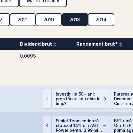
atuite
Majorări capital
2
2021
2019
2018
2014
Dividend brut
Randament brut*
0.0093
EIT-urile hoteliere –
Investiții la 50+ ani:
Puterea re
egislație să fie, căci
prea târziu sau abia la
Discount-
acă proiecte bune
timp?
Cris-Tim 
unt și banii se găsesc
subscrier
ori mai m
capitaliz
ursa de Valori
Simtel Team cedează
BET urcă 
a compan
ucurești devine cea
etapizat 14% din ANT
Graffiti 
ai performantă piață
Power pentru 3,99 mil.
prima ag