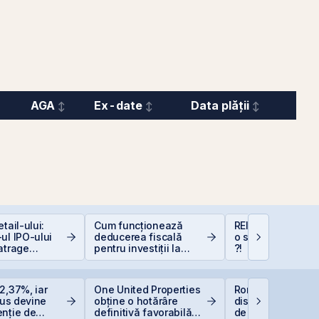
AGA
Ex-date
Data plății
tail-ului:
Cum funcționează
REIT-urile industr
ul IPO-ului
deducerea fiscală
o supapă pentru 
atrage
pentru investiții la
?!
i de peste 2
bursă
ari față de
area estimată
2,37%, iar
One United Properties
România începe
iei
Plus devine
obține o hotărâre
discuțiile cu agenț
enție de
definitivă favorabilă
de rating pentru