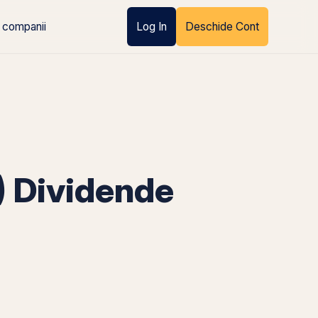
 companii
Log In
Deschide Cont
) Dividende