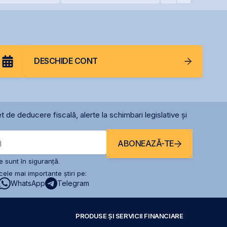
e listată la
pentru One Peninsula
menținerea
calificativului su
DESCHIDE CONT
t de deducere fiscală, alerte la schimbari legislative și
ABONEAZĂ-TE
l
 sunt în siguranță.
ele mai importante știri pe:
WhatsApp
Telegram
PRODUSE ȘI SERVICII FINANCIARE