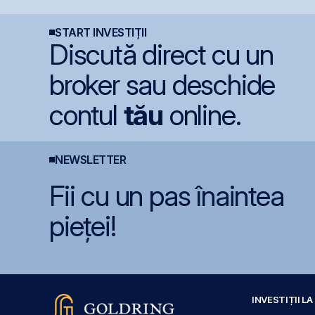
anului
gazelor Neptun Deep
d
START INVESTIȚII
Discută direct cu un
broker sau deschide
contul
tău
online.
NEWSLETTER
Fii cu un pas înaintea
pieței!
INVESTIȚII L