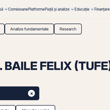
rsă
Comisioane
Platforme
Piață și analize
Educație
Finanțare
Analize fundamentale
Research
 BAILE FELIX (TUFE
×