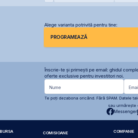
in lume
lei și își reduce
comunicar
participația la 37%
BVB
Alege varianta potrivită pentru tine:
PROGRAMEAZĂ
Înscrie-te și primești pe email: ghidul comple
oferte exclusive pentru investitori noi.
Nume
Emai
Te poți dezabona oricând. Fără SPAM. Datele tale
sau urmărește c
Messenger
A BURSA
COMPANIE
COMISIOANE