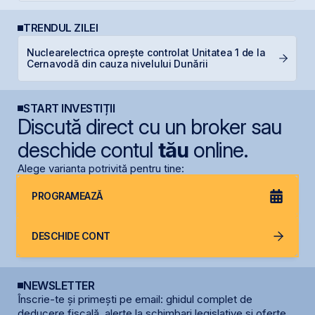
TRENDUL ZILEI
Nuclearelectrica oprește controlat Unitatea 1 de la
IP
Cernavodă din cauza nivelului Dunării
START INVESTIȚII
Discută direct cu un broker sau
deschide contul
tău
online.
Alege varianta potrivită pentru tine:
PROGRAMEAZĂ
DESCHIDE CONT
NEWSLETTER
Înscrie-te și primești pe email: ghidul complet de
deducere fiscală, alerte la schimbari legislative și oferte