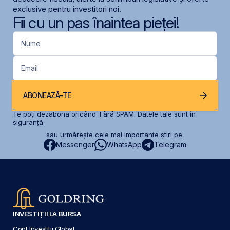
exclusive pentru investitori noi.
Fii cu un pas înaintea pieței!
Nume
Email
ABONEAZĂ-TE
Te poți dezabona oricând. Fără SPAM. Datele tale sunt în
siguranță.
sau urmărește cele mai importante știri pe:
Messenger
WhatsApp
Telegram
INVESTIȚII LA BURSA
Cont Investiții Global