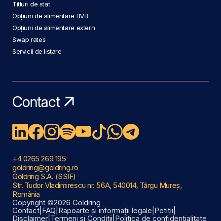
Titluri de stat
Opțiuni de alimentare BVB
Opțiuni de alimentare extern
Swap rates
Servicii de listare
Contact
+4 0265 269 195
goldring@goldring.ro
Goldring S.A. (SSIF)
Str. Tudor Vladimirescu nr. 56A, 540014, Târgu Mureș,
România
Copyright ©2026 Goldring
Contact
|
FAQ
|
Rapoarte și informații legale
|
Petiții
|
Disclaimer
|
Termeni și Condiții
|
Politica de confidențialitate