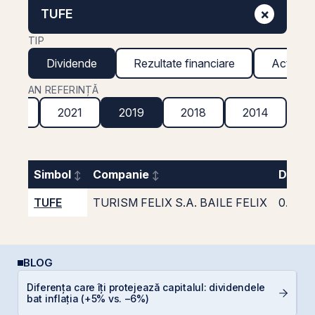
×
TUFE
TIP
Dividende
Rezultate financiare
Acțiuni g
AN REFERINȚĂ
2022
2021
2019
2018
2014
Simbol
Companie
Divide
TUFE
TURISM FELIX S.A. BAILE FELIX
0.010
BLOG
Diferența care îți protejează capitalul: dividendele
R
bat inflația (+5% vs. −6%)
s