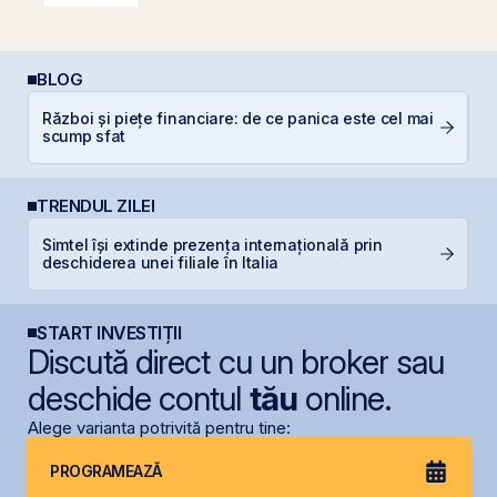
BLOG
R
Război și piețe financiare: de ce panica este cel mai
d
scump sfat
p
TRENDUL ZILEI
Simtel își extinde prezența internațională prin
B
deschiderea unei filiale în Italia
p
START INVESTIȚII
Discută direct cu un broker sau
deschide contul
tău
online.
Alege varianta potrivită pentru tine:
PROGRAMEAZĂ