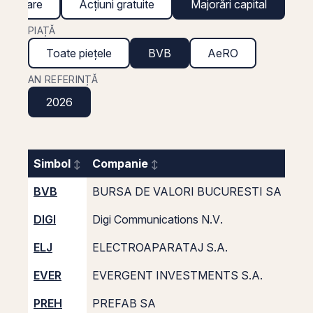
inanciare
Acțiuni gratuite
Majorări capital
PIAȚĂ
Toate piețele
BVB
AeRO
AN REFERINȚĂ
2026
Simbol
Companie
Rap
BVB
BURSA DE VALORI BUCURESTI SA
DIGI
Digi Communications N.V.
ELJ
ELECTROAPARATAJ S.A.
EVER
EVERGENT INVESTMENTS S.A.
PREH
PREFAB SA