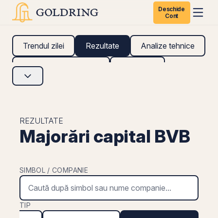
Deschide
Cont
Trendul zilei
Rezultate
Analize tehnice
Analize fundamentale
Research
REZULTATE
Majorări capital BVB
SIMBOL / COMPANIE
TIP