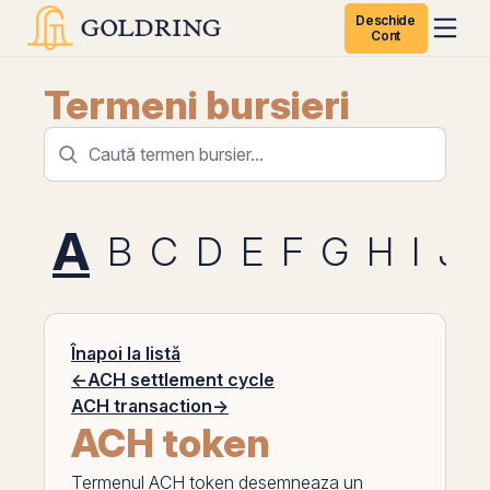
Deschide
Cont
Termeni bursieri
A
B
C
D
E
F
G
H
I
J
Înapoi la listă
←
ACH settlement cycle
ACH transaction
→
ACH token
Termenul
ACH token
desemneaza un