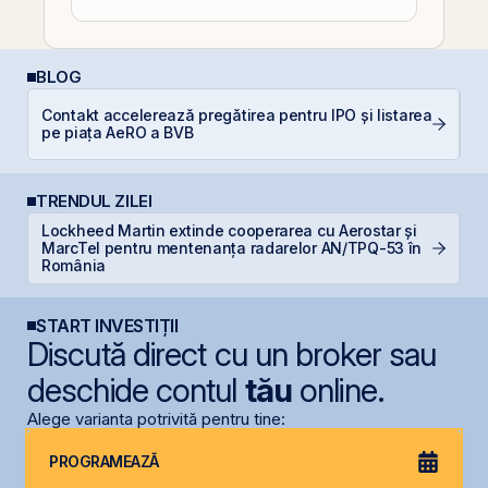
BLOG
Contakt accelerează pregătirea pentru IPO și listarea
In
pe piața AeRO a BVB
TRENDUL ZILEI
Lockheed Martin extinde cooperarea cu Aerostar și
B
MarcTel pentru mentenanța radarelor AN/TPQ-53 în
a
România
START INVESTIȚII
Discută direct cu un broker sau
deschide contul
tău
online.
Alege varianta potrivită pentru tine:
PROGRAMEAZĂ