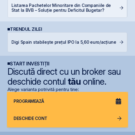
Listarea Pachetelor Minoritare din Companiile de
P
Stat la BVB – Soluție pentru Deficitul Bugetar?
N
TRENDUL ZILEI
B
Digi Spain stabilește prețul IPO la 5,60 euro/acțiune
p
START INVESTIȚII
Discută direct cu un broker sau
deschide contul
tău
online.
Alege varianta potrivită pentru tine:
PROGRAMEAZĂ
DESCHIDE CONT