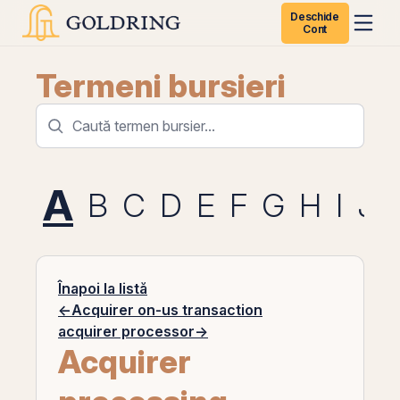
Deschide
Cont
Termeni bursieri
A
B
C
D
E
F
G
H
I
J
Înapoi la listă
←
Acquirer on-us transaction
acquirer processor
→
Acquirer