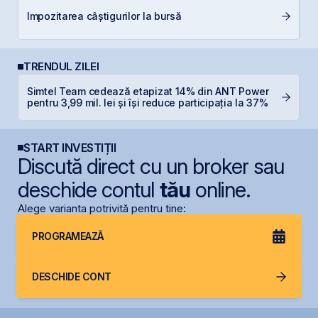
Di
Impozitarea câștigurilor la bursă
co
TRENDUL ZILEI
Simtel Team cedează etapizat 14% din ANT Power
B
pentru 3,99 mil. lei și își reduce participația la 37%
l
START INVESTIȚII
Discută direct cu un broker sau
deschide contul
tău
online.
Alege varianta potrivită pentru tine:
PROGRAMEAZĂ
DESCHIDE CONT