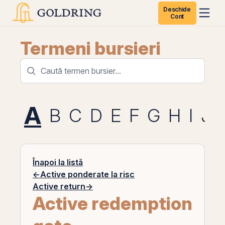
Deschide
Cont
Termeni bursieri
A
B
C
D
E
F
G
H
I
J
Înapoi la listă
←
Active ponderate la risc
Active return
→
Active redemption