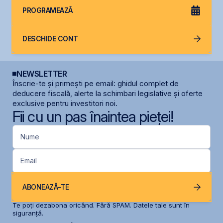
PROGRAMEAZĂ
DESCHIDE CONT
NEWSLETTER
Înscrie-te și primești pe email: ghidul complet de
deducere fiscală, alerte la schimbari legislative și oferte
exclusive pentru investitori noi.
Fii cu un pas înaintea pieței!
Nume
Email
ABONEAZĂ-TE
Te poți dezabona oricând. Fără SPAM. Datele tale sunt în
siguranță.