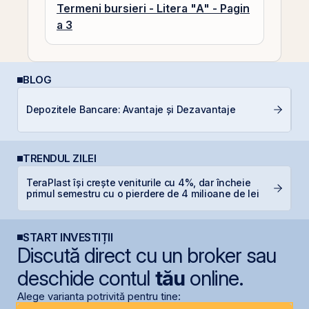
Termeni bursieri - Litera "A" - Pagin
a 3
BLOG
Câ
Depozitele Bancare: Avantaje și Dezavantaje
in
TRENDUL ZILEI
TeraPlast își crește veniturile cu 4%, dar încheie
B
primul semestru cu o pierdere de 4 milioane de lei
d
START INVESTIȚII
Discută direct cu un broker sau
deschide contul
tău
online.
Alege varianta potrivită pentru tine: