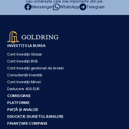
sau urmărește cele mai importante știri pe:
Messenger
WhatsApp
Telegram
INVESTIȚII LA BURSA
Cont Investiții Global
Cont Investiții BVB
Cont Investiții gestionat de broker
Consultanță Investiții
Cont Investiții Minori
Deducere 400 EUR
COMISIOANE
PLATFORME
PIAȚĂ ȘI ANALIZE
EDUCAȚIE (SUNETUL BANILOR)
FINANȚARE COMPANII