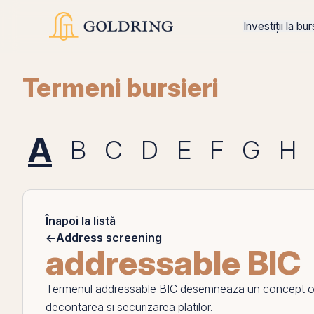
Investiții la bu
Termeni bursieri
A
B
C
D
E
F
G
H
Înapoi la listă
←
Address screening
addressable BIC
Termenul
addressable BIC
desemneaza un concept opera
decontarea si securizarea platilor.