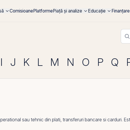
rsă
Comisioane
Platforme
Piață și analize
Educație
Finanțare
I
J
K
L
M
N
O
P
Q
tional sau tehnic din plati, transferuri bancare si carduri. Est