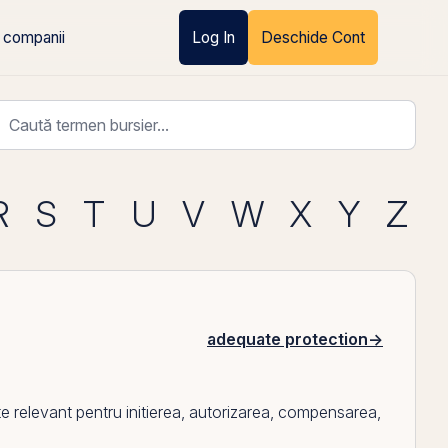
 companii
Log In
Deschide Cont
R
S
T
U
V
W
X
Y
Z
adequate protection
→
e relevant pentru initierea, autorizarea, compensarea,