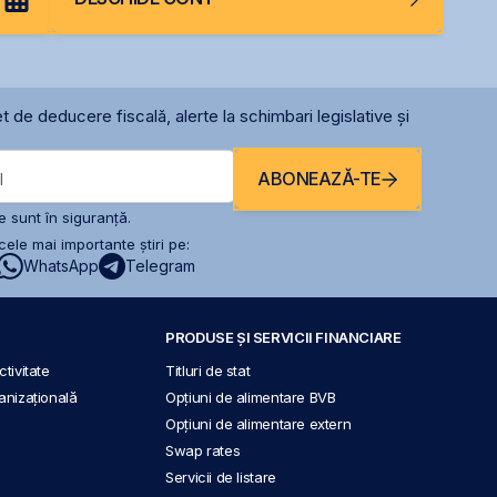
t de deducere fiscală, alerte la schimbari legislative și
ABONEAZĂ-TE
l
 sunt în siguranță.
ele mai importante știri pe:
WhatsApp
Telegram
PRODUSE ȘI SERVICII FINANCIARE
tivitate
Titluri de stat
anizațională
Opțiuni de alimentare BVB
Opțiuni de alimentare extern
Swap rates
Servicii de listare