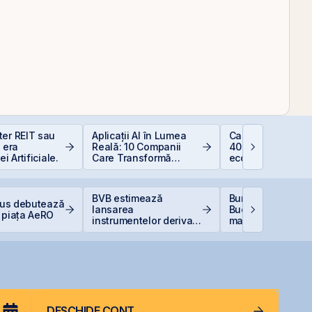
ter REIT sau
Aplicații AI în Lumea
Calculator deduc
n era
Reală: 10 Companii
400 EUR — cât
ei Artificiale.
Care Transformă
economisești
Industriile
BVB estimează
Bursa de Valori
Plus debutează
lansarea
București devine
 piața AeRO
instrumentelor derivate
mai performantă 
prin Contrapartea
din lume
Centrală la final de
2026 sau începutul lui
2027
DESCHIDE CONT