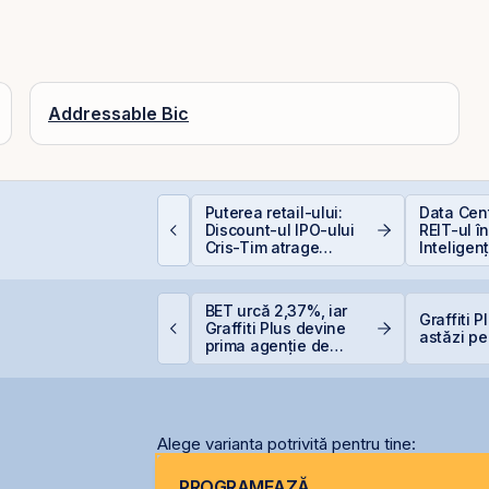
Addressable Bic
epozitele Bancare:
Puterea retail-ului:
Data Cen
vantaje și
Discount-ul IPO-ului
REIT-ul î
ezavantaje
Cris-Tim atrage
Inteligenț
subscrieri de peste 2
ori mai mari față de
capitalizarea estimată
ris-Tim urcă 13% la
BET urcă 2,37%, iar
a companiei
Graffiti 
VB și adaugă 330 mil.
Graffiti Plus devine
astăzi pe
ei la capitalizare într-o
prima agenție de
ingură zi
comunicare listată la
BVB
Alege varianta potrivită pentru tine:
PROGRAMEAZĂ