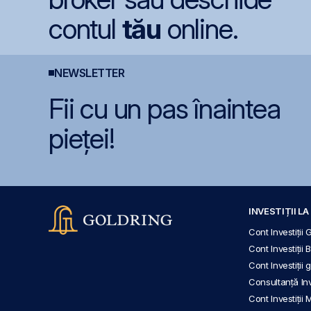
contul
tău
online.
NEWSLETTER
Fii cu un pas înaintea
pieței!
INVESTIȚII L
Cont Investiții 
Cont Investiții 
Cont Investiții
Consultanță Inve
Cont Investiții 