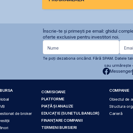
Înscrie-te și primești pe email: ghidul comple
oferte exclusive pentru investitori noi.
Nume
Emai
Te poți dezabona oricând. Fără SPAM. Datele tale
sau urmărește c
Messenger
A BURSA
COMPANIE
COMISIOANE
PLATFORME
Global
Obiectul de ac
PIAȚĂ ȘI ANALIZE
BVB
Structura org
EDUCAȚIE (SUNETUL BANILOR)
 gestionat de broker
Carieră
FINANȚARE COMPANII
stiții
TERMENI BURSIERI
Minori