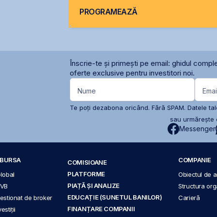
PROGRAMEAZĂ
Înscrie-te și primești pe email: ghidul comple
oferte exclusive pentru investitori noi.
Nume
Emai
Te poți dezabona oricând. Fără SPAM. Datele tale
sau urmărește c
Messenger
A BURSA
COMPANIE
COMISIOANE
PLATFORME
Global
Obiectul de ac
PIAȚĂ ȘI ANALIZE
BVB
Structura org
EDUCAȚIE (SUNETUL BANILOR)
 gestionat de broker
Carieră
FINANȚARE COMPANII
stiții