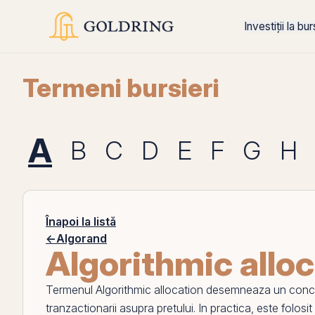
Investiții la bu
Termeni bursieri
A
B
C
D
E
F
G
H
Înapoi la listă
←
Algorand
Algorithmic allo
Termenul
Algorithmic allocation
desemneaza un concept d
tranzactionarii asupra pretului. In practica, este folosit