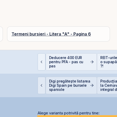
Termeni bursieri - Litera "A" - Pagina 6
e la Caritas la BVB:
Deducere 400 EUR
REIT-urile
sihologia fricii și de
pentru PFA - pas cu
o supapă
e 98,5% dintre români
pas
?!
vită investițiile la
ursă
uclearelectrica
Digi pregătește listarea
Producția
prește controlat
Digi Spain pe bursele
la Cernav
nitatea 1 de la
spaniole
integral 
ernavodă din cauza
secetei
ivelului Dunării
Alege varianta potrivită pentru tine: