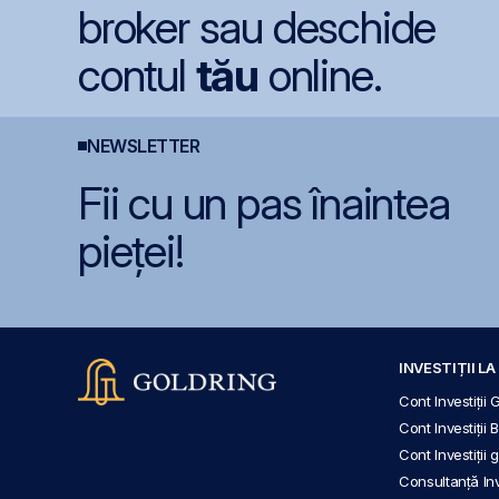
broker sau deschide
contul
tău
online.
NEWSLETTER
Fii cu un pas înaintea
pieței!
INVESTIȚII L
Cont Investiții 
Cont Investiții 
Cont Investiții
Consultanță Inve