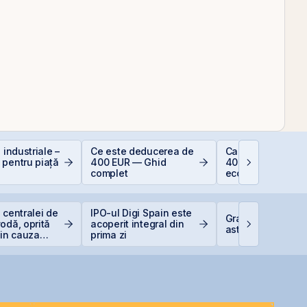
 industriale –
Ce este deducerea de
Calculator deduc
 pentru piață
400 EUR — Ghid
400 EUR — cât
complet
economisești
 centralei de
IPO-ul Digi Spain este
Graffiti Plus deb
odă, oprită
acoperit integral din
astăzi pe piața 
din cauza
prima zi