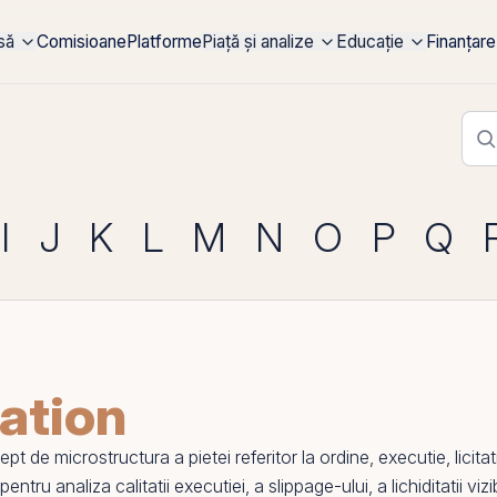
rsă
Comisioane
Platforme
Piață și analize
Educație
Finanțare
I
J
K
L
M
N
O
P
Q
cation
e microstructura a pietei referitor la ordine, executie, licitatii
 pentru analiza calitatii executiei, a slippage-ului, a lichiditatii