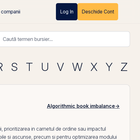
 companii
Log In
Deschide Cont
R
S
T
U
V
W
X
Y
Z
Algorithmic book imbalance
→
, prioritizarea in carnetul de ordine sau impactul
 vizibile si ascunse, precum si pentru optimizarea modului