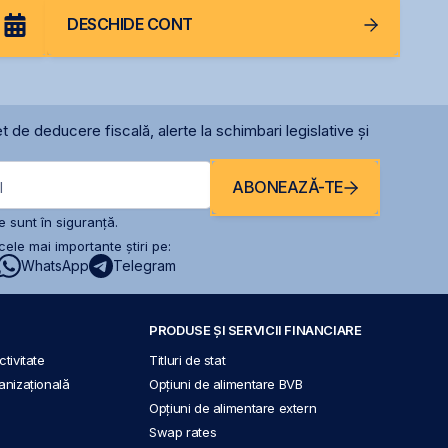
DESCHIDE CONT
t de deducere fiscală, alerte la schimbari legislative și
ABONEAZĂ-TE
l
 sunt în siguranță.
ele mai importante știri pe:
WhatsApp
Telegram
PRODUSE ȘI SERVICII FINANCIARE
tivitate
Titluri de stat
anizațională
Opțiuni de alimentare BVB
Opțiuni de alimentare extern
Swap rates