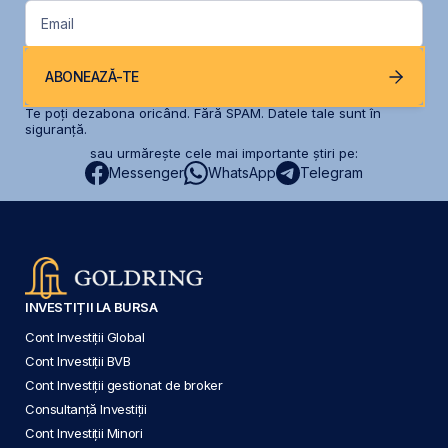
Email
ABONEAZĂ-TE
Te poți dezabona oricând. Fără SPAM. Datele tale sunt în
siguranță.
sau urmărește cele mai importante știri pe:
Messenger
WhatsApp
Telegram
INVESTIȚII LA BURSA
Cont Investiții Global
Cont Investiții BVB
Cont Investiții gestionat de broker
Consultanță Investiții
Cont Investiții Minori