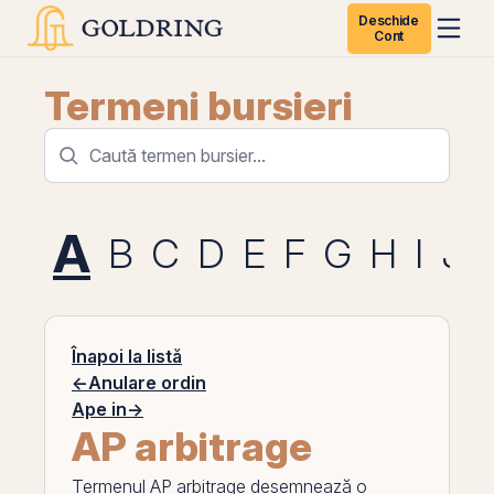
Deschide
Cont
Termeni bursieri
A
B
C
D
E
F
G
H
I
J
Înapoi la listă
←
Anulare ordin
Ape in
→
AP arbitrage
Termenul
AP arbitrage
desemnează o