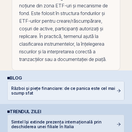
noțiune din zona ETF-uri și mecanisme de
fond. Este folosit în structura fondurilor și
ETF-urilor pentru creare/răscumpărare,
coșuri de
active
, participanți autorizați și
replicare. În practică, termenul ajută la
clasificarea instrumentelor, la înțelegerea
riscurilor și la interpretarea corectă a
tranzacțiilor sau a documentației de piață.
BLOG
Război și piețe financiare: de ce panica este cel mai
C
scump sfat
p
TRENDUL ZILEI
L
Simtel își extinde prezența internațională prin
M
deschiderea unei filiale în Italia
R