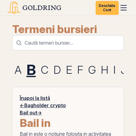
Deschide
Cont
Termeni bursieri
B
A
C
D
E
F
G
H
I
J
Înapoi la listă
←
Bagholder crypto
Bail out
→
Bail in
Bail in
este o notiune folosita in activitatea