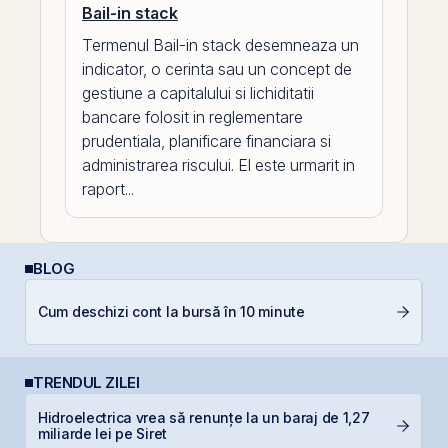
Bail-in stack
Termenul Bail-in stack desemneaza un
indicator, o cerinta sau un concept de
gestiune a capitalului si lichiditatii
bancare folosit in reglementare
prudentiala, planificare financiara si
administrarea riscului. El este urmarit in
raport...
BLOG
D
Cum deschizi cont la bursă în 10 minute
b
TRENDUL ZILEI
Hidroelectrica vrea să renunțe la un baraj de 1,27
C
miliarde lei pe Siret
ca