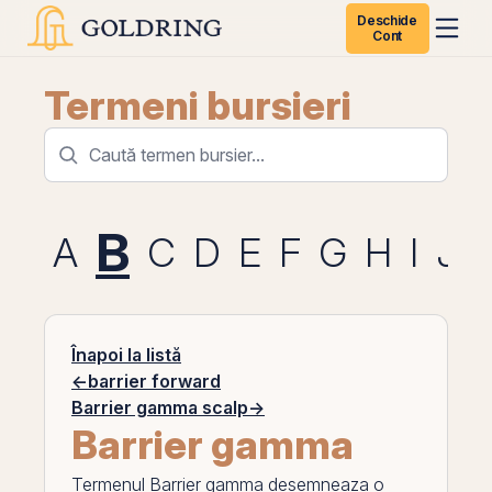
Deschide
Cont
Termeni bursieri
B
A
C
D
E
F
G
H
I
J
Înapoi la listă
←
barrier forward
Barrier gamma scalp
→
Barrier gamma
Termenul
Barrier gamma
desemneaza o