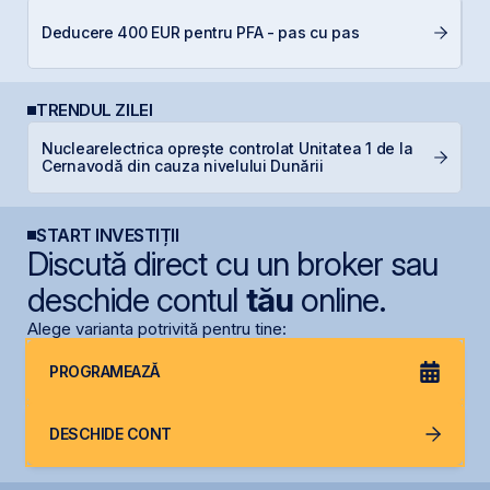
R
Deducere 400 EUR pentru PFA - pas cu pas
d
p
TRENDUL ZILEI
Nuclearelectrica oprește controlat Unitatea 1 de la
R
Cernavodă din cauza nivelului Dunării
p
START INVESTIȚII
Discută direct cu un broker sau
deschide contul
tău
online.
Alege varianta potrivită pentru tine:
PROGRAMEAZĂ
DESCHIDE CONT