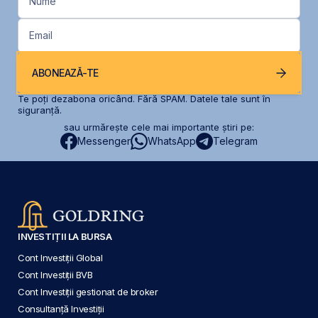
Nume
Email
ABONEAZĂ-TE
Te poți dezabona oricând. Fără SPAM. Datele tale sunt în
siguranță.
sau urmărește cele mai importante știri pe:
Messenger
WhatsApp
Telegram
INVESTIȚII LA BURSA
Cont Investiții Global
Cont Investiții BVB
Cont Investiții gestionat de broker
Consultanță Investiții