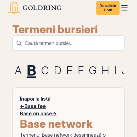
Deschide
Cont
Termeni bursieri
B
A
C
D
E
F
G
H
I
J
Înapoi la listă
←
Base fee
Base on base
→
Base network
Termenul
Base network
desemnează o