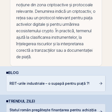
noțiune din zona criptoactive și protocoale
relevante. Denumirea indică un criptoactiv, o
rețea sau un protocol relevant pentru piața
activelor digitale și pentru urmărirea
ecosistemului crypto. În practică, termenul
ajută la clasificarea instrumentelor, la
înțelegerea riscurilor și la interpretarea
corectă a tranzacțiilor sau a documentației
de piață.
BLOG
A
REIT-urile industriale – o supapă pentru piață ?!
T
TRENDUL ZILEI
Statul român pregătește finanțarea pentru achiziția
B