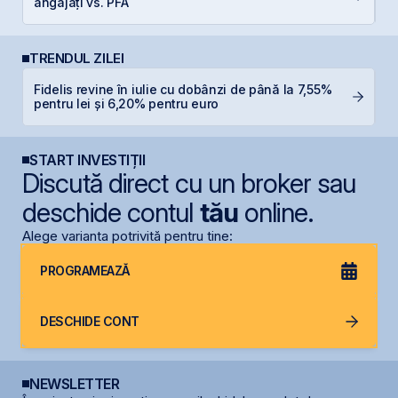
angajați vs. PFA
B
TRENDUL ZILEI
Fidelis revine în iulie cu dobânzi de până la 7,55%
F
pentru lei și 6,20% pentru euro
în
START INVESTIȚII
Discută direct cu un broker sau
deschide contul
tău
online.
Alege varianta potrivită pentru tine:
PROGRAMEAZĂ
DESCHIDE CONT
NEWSLETTER