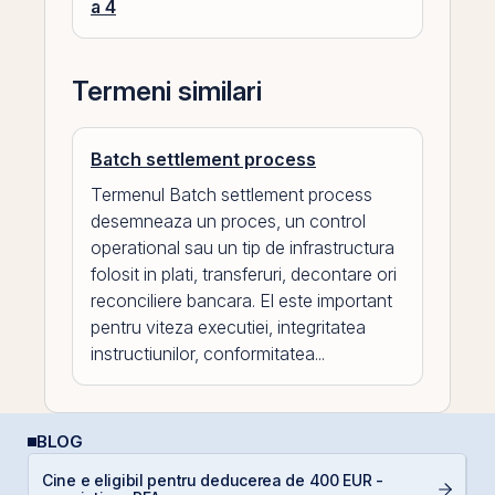
a 4
Termeni similari
Batch settlement process
Termenul Batch settlement process
desemneaza un proces, un control
operational sau un tip de infrastructura
folosit in plati, transferuri, decontare ori
reconciliere bancara. El este important
pentru viteza executiei, integritatea
instructiunilor, conformitatea...
BLOG
Cine e eligibil pentru deducerea de 400 EUR -
Ș