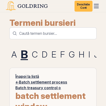
Deschide
Cont
Termeni bursieri
B
A
C
D
E
F
G
H
I
J
Înapoi la listă
←
Batch settlement process
Batch treasury control
→
batch settlement