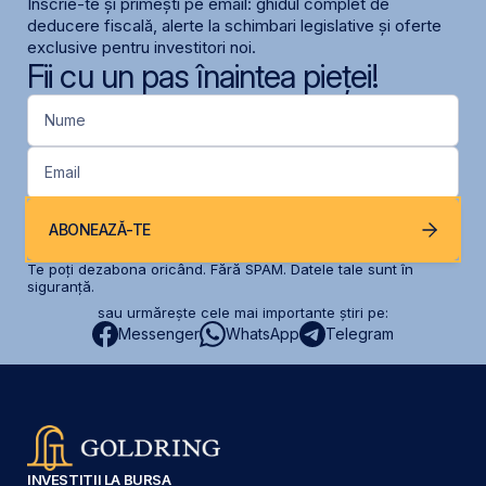
Înscrie-te și primești pe email: ghidul complet de
deducere fiscală, alerte la schimbari legislative și oferte
exclusive pentru investitori noi.
Fii cu un pas înaintea pieței!
Nume
Email
ABONEAZĂ-TE
Te poți dezabona oricând. Fără SPAM. Datele tale sunt în
siguranță.
sau urmărește cele mai importante știri pe:
Messenger
WhatsApp
Telegram
INVESTIȚII LA BURSA