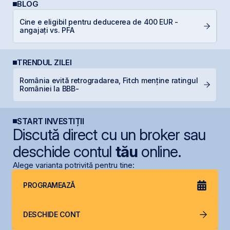
BLOG
P
Cine e eligibil pentru deducerea de 400 EUR -
a
angajați vs. PFA
s
TRENDUL ZILEI
România evită retrogradarea, Fitch menține ratingul
IP
României la BBB-
START INVESTIȚII
Discută direct cu un broker sau
deschide contul
tău
online.
Alege varianta potrivită pentru tine:
PROGRAMEAZĂ
DESCHIDE CONT