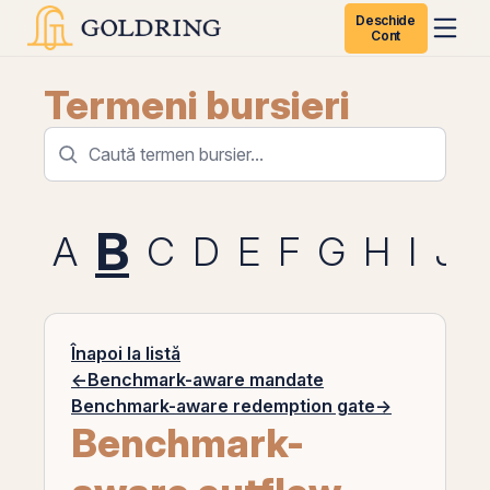
Deschide
Cont
Termeni bursieri
B
A
C
D
E
F
G
H
I
J
Înapoi la listă
←
Benchmark-aware mandate
Benchmark-aware redemption gate
→
Benchmark-