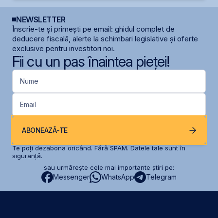
NEWSLETTER
Înscrie-te și primești pe email: ghidul complet de
deducere fiscală, alerte la schimbari legislative și oferte
exclusive pentru investitori noi.
Fii cu un pas înaintea pieței!
Nume
Email
ABONEAZĂ-TE
Te poți dezabona oricând. Fără SPAM. Datele tale sunt în
siguranță.
sau urmărește cele mai importante știri pe:
Messenger
WhatsApp
Telegram