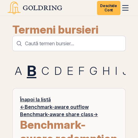
Deschide
Cont
Termeni bursieri
B
A
C
D
E
F
G
H
I
J
Înapoi la listă
←
Benchmark-aware outflow
Benchmark-aware share class
→
Benchmark-