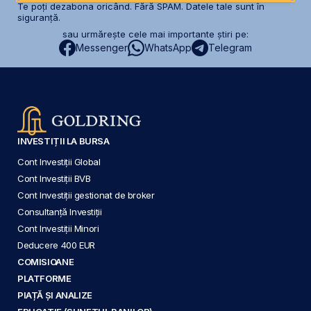
Te poți dezabona oricând. Fără SPAM. Datele tale sunt în
siguranță.
sau urmărește cele mai importante știri pe:
Messenger
WhatsApp
Telegram
INVESTIȚII LA BURSA
Cont Investiții Global
Cont Investiții BVB
Cont Investiții gestionat de broker
Consultanță Investiții
Cont Investiții Minori
Deducere 400 EUR
COMISIOANE
PLATFORME
PIAȚĂ ȘI ANALIZE