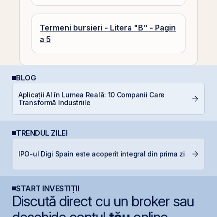
Termeni bursieri - Litera "B" - Pagin
a 5
BLOG
Aplicații AI în Lumea Reală: 10 Companii Care
C
Transformă Industriile
p
TRENDUL ZILEI
IPO-ul Digi Spain este acoperit integral din prima zi
D
START INVESTIȚII
Discută direct cu un broker sau