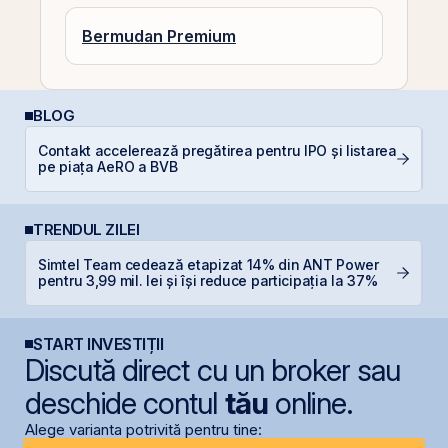
Bermudan Premium
BLOG
Contakt accelerează pregătirea pentru IPO și listarea
C
pe piața AeRO a BVB
TRENDUL ZILEI
Simtel Team cedează etapizat 14% din ANT Power
B
pentru 3,99 mil. lei și își reduce participația la 37%
d
START INVESTIȚII
Discută direct cu un broker sau
deschide contul
tău
online.
Alege varianta potrivită pentru tine: