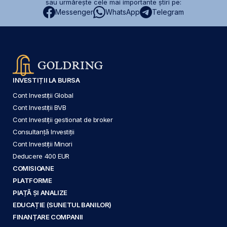
sau urmărește cele mai importante știri pe:
Messenger
WhatsApp
Telegram
INVESTIȚII LA BURSA
Cont Investiții Global
Cont Investiții BVB
Cont Investiții gestionat de broker
Consultanță Investiții
Cont Investiții Minori
Deducere 400 EUR
COMISIOANE
PLATFORME
PIAȚĂ ȘI ANALIZE
EDUCAȚIE (SUNETUL BANILOR)
FINANȚARE COMPANII