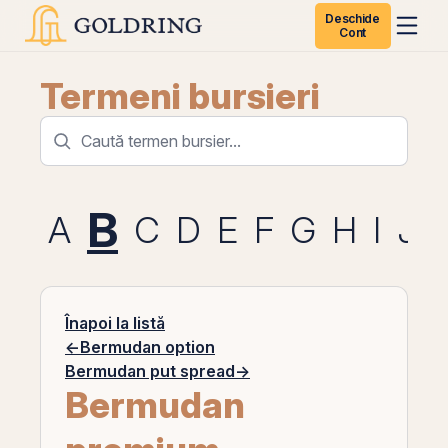
Deschide
Cont
Termeni bursieri
B
A
C
D
E
F
G
H
I
J
Înapoi la listă
←
Bermudan option
Bermudan put spread
→
Bermudan