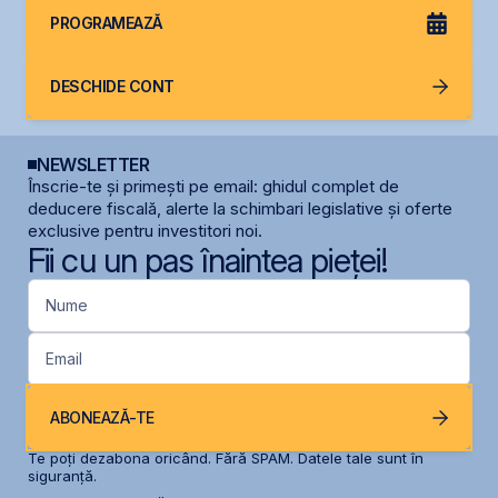
PROGRAMEAZĂ
DESCHIDE CONT
NEWSLETTER
Înscrie-te și primești pe email: ghidul complet de
deducere fiscală, alerte la schimbari legislative și oferte
exclusive pentru investitori noi.
Fii cu un pas înaintea pieței!
Nume
Email
ABONEAZĂ-TE
Te poți dezabona oricând. Fără SPAM. Datele tale sunt în
siguranță.