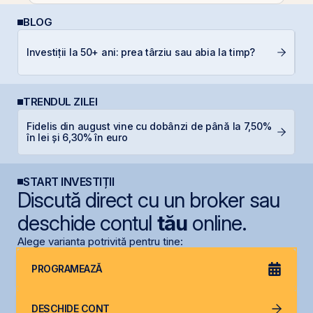
BLOG
C
Investiții la 50+ ani: prea târziu sau abia la timp?
a
TRENDUL ZILEI
Fidelis din august vine cu dobânzi de până la 7,50%
T
în lei și 6,30% în euro
p
START INVESTIȚII
Discută direct cu un broker sau
deschide contul
tău
online.
Alege varianta potrivită pentru tine:
PROGRAMEAZĂ
DESCHIDE CONT