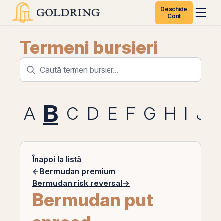
Deschide
Cont
Termeni bursieri
B
A
C
D
E
F
G
H
I
J
Înapoi la listă
←
Bermudan premium
Bermudan risk reversal
→
Bermudan put