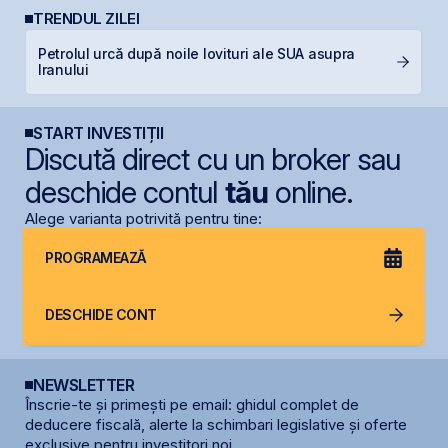
TRENDUL ZILEI
Petrolul urcă după noile lovituri ale SUA asupra
B
Iranului
c
START INVESTIȚII
Discută direct cu un broker sau
deschide contul
tău
online.
Alege varianta potrivită pentru tine:
PROGRAMEAZĂ
DESCHIDE CONT
NEWSLETTER
Înscrie-te și primești pe email: ghidul complet de
deducere fiscală, alerte la schimbari legislative și oferte
exclusive pentru investitori noi.