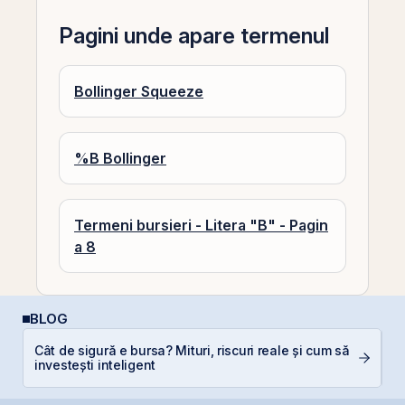
Pagini unde apare termenul
Bollinger Squeeze
%B Bollinger
Termeni bursieri - Litera "B" - Pagin
a 8
BLOG
Cât de sigură e bursa? Mituri, riscuri reale și cum să
R
investești inteligent
s