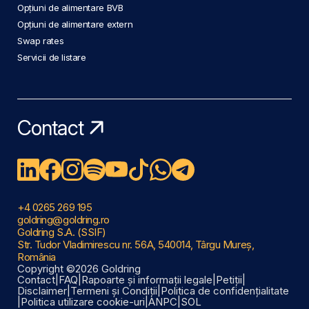
Opțiuni de alimentare BVB
Opțiuni de alimentare extern
Swap rates
Servicii de listare
Contact
+4 0265 269 195
goldring@goldring.ro
Goldring S.A. (SSIF)
Str. Tudor Vladimirescu nr. 56A, 540014, Târgu Mureș,
România
Copyright ©2026 Goldring
Contact
|
FAQ
|
Rapoarte și informații legale
|
Petiții
|
Disclaimer
|
Termeni și Condiții
|
Politica de confidențialitate
|
Politica utilizare cookie-uri
|
ANPC
|
SOL