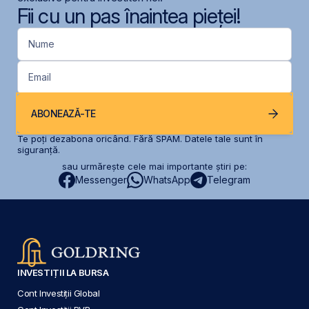
Fii cu un pas înaintea pieței!
Nume
Email
ABONEAZĂ-TE
Te poți dezabona oricând. Fără SPAM. Datele tale sunt în
siguranță.
sau urmărește cele mai importante știri pe:
Messenger
WhatsApp
Telegram
INVESTIȚII LA BURSA
Cont Investiții Global