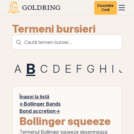
Deschide
Cont
Termeni bursieri
B
A
C
D
E
F
G
H
I
J
Înapoi la listă
←
Bollinger Bands
Bond accretion
→
Bollinger squeeze
Termenul
Bollinger squeeze
desemneaza