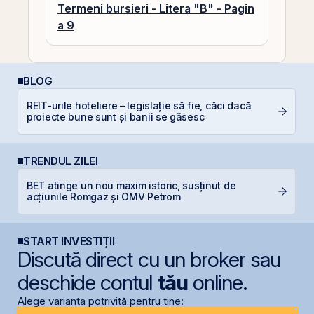
Termeni bursieri - Litera "B" - Pagin
a 9
BLOG
REIT-urile hoteliere – legislație să fie, căci dacă
R
proiecte bune sunt și banii se găsesc
s
TRENDUL ZILEI
BET atinge un nou maxim istoric, susținut de
R
acțiunile Romgaz și OMV Petrom
p
START INVESTIȚII
Discută direct cu un broker sau
deschide contul
tău
online.
Alege varianta potrivită pentru tine: