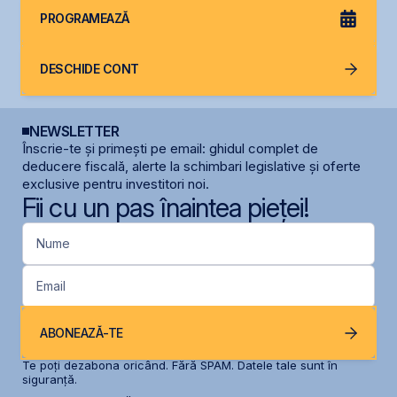
PROGRAMEAZĂ
DESCHIDE CONT
NEWSLETTER
Înscrie-te și primești pe email: ghidul complet de
deducere fiscală, alerte la schimbari legislative și oferte
exclusive pentru investitori noi.
Fii cu un pas înaintea pieței!
Nume
Email
ABONEAZĂ-TE
Te poți dezabona oricând. Fără SPAM. Datele tale sunt în
siguranță.