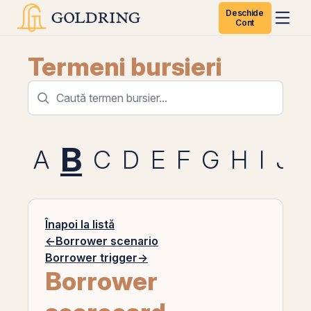
Deschide
Cont
Termeni bursieri
B
A
C
D
E
F
G
H
I
J
Înapoi la listă
←
Borrower scenario
Borrower trigger
→
Borrower