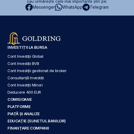
sau urmărește cele mai importante știri pe:
Messenger
WhatsApp
Telegram
INVESTIȚII LA BURSA
Cont Investiții Global
Cont Investiții BVB
Cont Investiții gestionat de broker
Consultanță Investiții
Cont Investiții Minori
Deducere 400 EUR
COMISIOANE
PLATFORME
PIAȚĂ ȘI ANALIZE
EDUCAȚIE (SUNETUL BANILOR)
FINANȚARE COMPANII