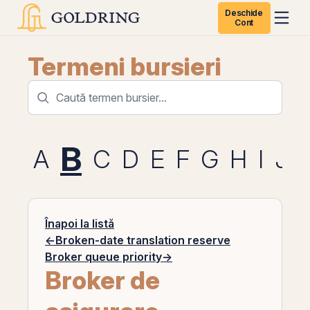
Deschide
Cont
Termeni bursieri
B
A
C
D
E
F
G
H
I
J
Înapoi la listă
←
Broken-date translation reserve
Broker queue priority
→
Broker de