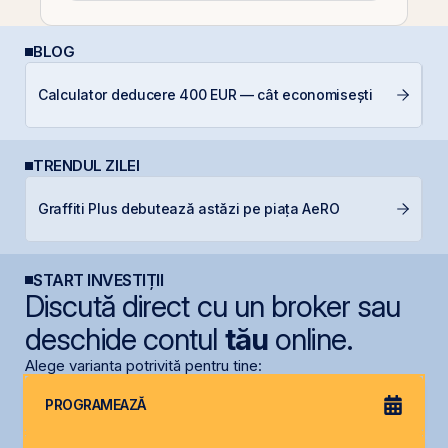
BLOG
A
Calculator deducere 400 EUR — cât economisești
T
TRENDUL ZILEI
M
Graffiti Plus debutează astăzi pe piața AeRO
in
START INVESTIȚII
Discută direct cu un broker sau
deschide contul
tău
online.
Alege varianta potrivită pentru tine:
PROGRAMEAZĂ