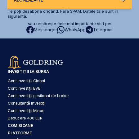
Te poți dezabona oricând. Fără SPAM. Datele tale sunt în
siguranță.
sau urmărește cele mai importante știri pe:
Messenger
WhatsApp
Telegram
INVESTIȚII LA BURSA
Cont Investiții Global
Cont Investiții BVB
Cont Investiții gestionat de broker
Consultanță Investiții
Cont Investiții Minori
Deducere 400 EUR
COMISIOANE
PLATFORME