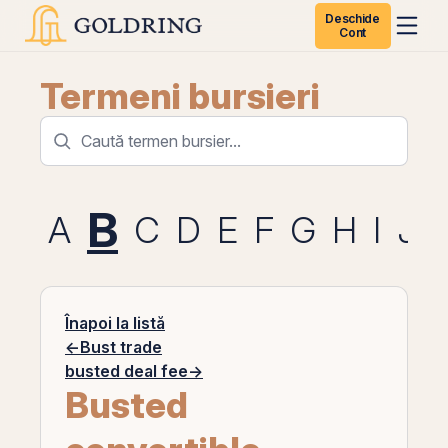
Deschide
Cont
Termeni bursieri
B
A
C
D
E
F
G
H
I
J
Înapoi la listă
←
Bust trade
busted deal fee
→
Busted