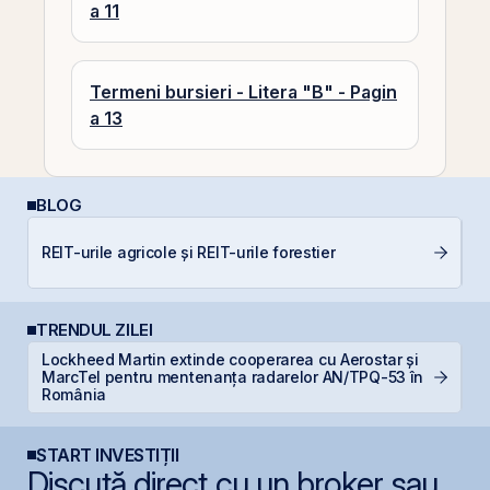
a 11
Termeni bursieri - Litera "B" - Pagin
a 13
BLOG
D
REIT-urile agricole și REIT-urile forestier
Ar
TRENDUL ZILEI
Lockheed Martin extinde cooperarea cu Aerostar și
B
MarcTel pentru mentenanța radarelor AN/TPQ-53 în
l
România
START INVESTIȚII
Discută direct cu un broker sau