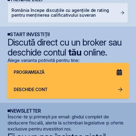
România începe discuțiile cu agențiile de rating
S
pentru menținerea calificativului suveran
de
START INVESTIȚII
Discută direct cu un broker sau
deschide contul
tău
online.
Alege varianta potrivită pentru tine:
PROGRAMEAZĂ
DESCHIDE CONT
NEWSLETTER
Înscrie-te și primești pe email: ghidul complet de
deducere fiscală, alerte la schimbari legislative și oferte
exclusive pentru investitori noi.