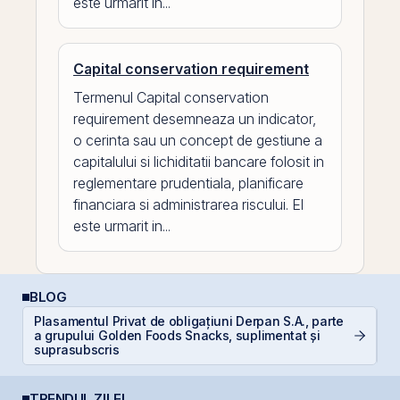
este urmarit in...
Capital conservation requirement
Termenul Capital conservation
requirement desemneaza un indicator,
o cerinta sau un concept de gestiune a
capitalului si lichiditatii bancare folosit in
reglementare prudentiala, planificare
financiara si administrarea riscului. El
este urmarit in...
BLOG
Plasamentul Privat de obligațiuni Derpan S.A., parte
a grupului Golden Foods Snacks, suplimentat și
C
suprasubscris
TRENDUL ZILEI