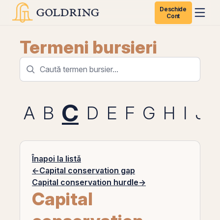
Deschide
Cont
Termeni bursieri
C
A
B
D
E
F
G
H
I
J
Înapoi la listă
←
Capital conservation gap
Capital conservation hurdle
→
Capital