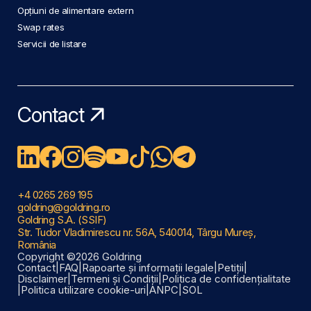
Opțiuni de alimentare extern
Swap rates
Servicii de listare
Contact
+4 0265 269 195
goldring@goldring.ro
Goldring S.A. (SSIF)
Str. Tudor Vladimirescu nr. 56A, 540014, Târgu Mureș,
România
Copyright ©2026 Goldring
Contact
|
FAQ
|
Rapoarte și informații legale
|
Petiții
|
Disclaimer
|
Termeni și Condiții
|
Politica de confidențialitate
|
Politica utilizare cookie-uri
|
ANPC
|
SOL