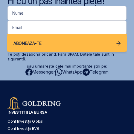
Fii cu un pas înaintea pieței!
Nume
Email
ABONEAZĂ-TE
Te poți dezabona oricând. Fără SPAM. Datele tale sunt în
siguranță.
sau urmărește cele mai importante știri pe:
Messenger
WhatsApp
Telegram
INVESTIȚII LA BURSA
Cont Investiții Global
Cont Investiții BVB