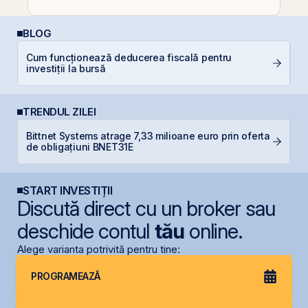
BLOG
Cum funcționează deducerea fiscală pentru
C
investiții la bursă
TRENDUL ZILEI
Bittnet Systems atrage 7,33 milioane euro prin oferta
O
de obligațiuni BNET31E
f
START INVESTIȚII
Discută direct cu un broker sau
deschide contul
tău
online.
Alege varianta potrivită pentru tine:
PROGRAMEAZĂ