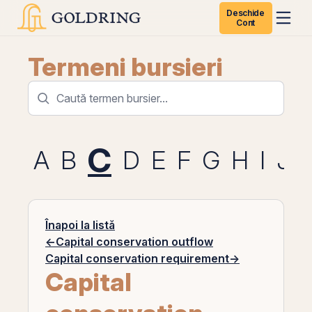
Deschide
Cont
Termeni bursieri
C
A
B
D
E
F
G
H
I
J
Înapoi la listă
←
Capital conservation outflow
Capital conservation requirement
→
Capital