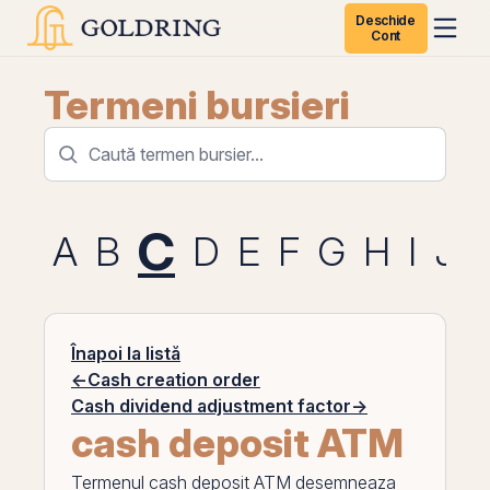
Deschide
Cont
Termeni bursieri
C
A
B
D
E
F
G
H
I
J
Înapoi la listă
←
Cash creation order
Cash dividend adjustment factor
→
cash deposit ATM
Termenul
cash deposit ATM
desemneaza