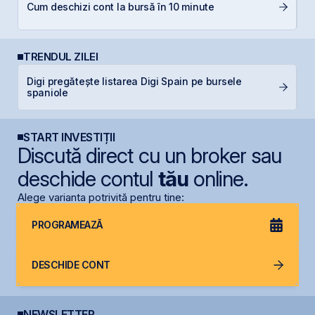
L
Cum deschizi cont la bursă în 10 minute
S
TRENDUL ZILEI
L
Digi pregătește listarea Digi Spain pe bursele
M
spaniole
R
START INVESTIȚII
Discută direct cu un broker sau
deschide contul
tău
online.
Alege varianta potrivită pentru tine:
PROGRAMEAZĂ
DESCHIDE CONT
NEWSLETTER