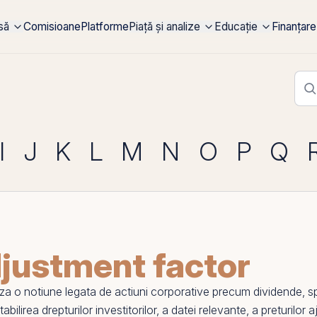
rsă
Comisioane
Platforme
Piață și analize
Educație
Finanțare
I
J
K
L
M
N
O
P
Q
justment factor
a o notiune legata de
actiuni
corporative precum dividende, spli
abilirea drepturilor investitorilor, a datei relevante, a preturilo