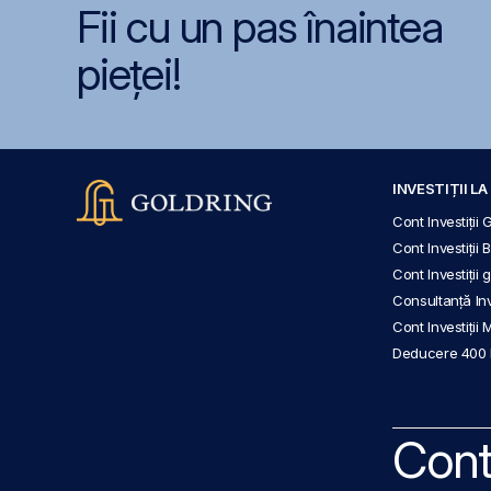
Fii cu un pas înaintea
pieței!
INVESTIȚII L
Cont Investiții 
Cont Investiții 
Cont Investiții
Consultanță Inve
Cont Investiții 
Deducere 400
Cont