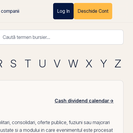
 companii
Log In
Deschide Cont
R
S
T
U
V
W
X
Y
Z
Cash dividend calendar
→
tari, consolidari, oferte publice, fuziuni sau majorari
r ajustate si a modului in care evenimentul este procesat