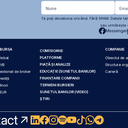
Nume
Emai
Te poți dezabona oricând. Fără SPAM. Datele tale
sau urmărește c
Messenger
A BURSA
COMPANIE
COMISIOANE
PLATFORME
Global
Obiectul de ac
PIAȚĂ ȘI ANALIZE
BVB
Structura org
EDUCAȚIE (SUNETUL BANILOR)
 gestionat de broker
Carieră
FINANȚARE COMPANII
stiții
TERMENI BURSIERI
Minori
SUNETUL BANILOR (VIDEO)
 EUR
ȘTIRI
act