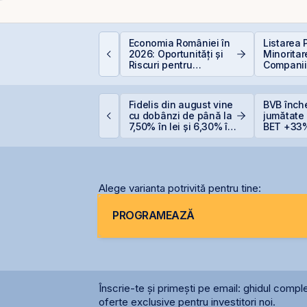
Economia României în
Listarea 
um deschizi cont la
2026: Oportunități și
Minoritar
ursă în 10 minute
Riscuri pentru
Companiil
Investitori
BVB – Sol
Deficitul
VB corectează ușor,
Fidelis din august vine
BVB înch
ar BET rămâne la
cu dobânzi de până la
jumătate
47,6% de la începutul
7,50% în lei și 6,30% în
BET +33%
nului
euro
capitaliz
Alege varianta potrivită pentru tine:
PROGRAMEAZĂ
Înscrie-te și primești pe email: ghidul comple
oferte exclusive pentru investitori noi.