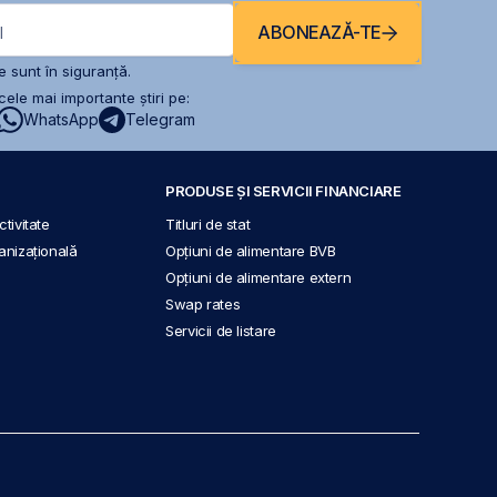
ABONEAZĂ-TE
l
 sunt în siguranță.
ele mai importante știri pe:
WhatsApp
Telegram
PRODUSE ȘI SERVICII FINANCIARE
tivitate
Titluri de stat
anizațională
Opțiuni de alimentare BVB
Opțiuni de alimentare extern
Swap rates
Servicii de listare