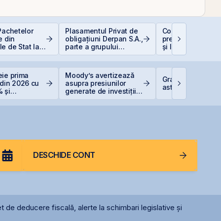
Pachetelor
Plasamentul Privat de
Contakt accelere
e din
obligațiuni Derpan S.A.,
pregătirea pentru
e de Stat la
parte a grupului
și listarea pe piaț
uție pentru
Golden Foods Snacks,
AeRO a BVB
 Bugetar?
suplimentat și
suprasubscris
eie prima
Moody’s avertizează
Graffiti Plus deb
 din 2026 cu
asupra presiunilor
astăzi pe piața 
 și
generate de investițiile
are record
record în AI
DESCHIDE CONT
t de deducere fiscală, alerte la schimbari legislative și