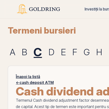
Investiții la bu
Termeni bursieri
C
A
B
D
E
F
G
H
Înapoi la listă
←
cash deposit ATM
Cash dividend ad
Termenul
Cash dividend adjustment factor
desemneaz
de capital. Acest tip de termen este important pentru st