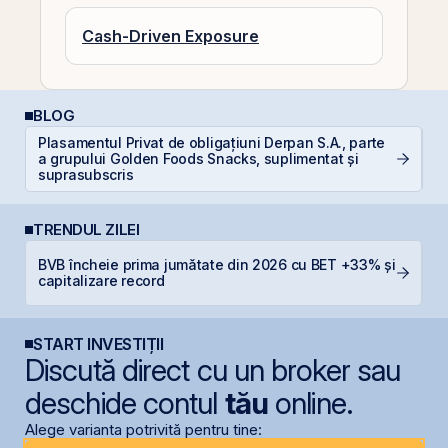
Cash-Driven Exposure
BLOG
Plasamentul Privat de obligațiuni Derpan S.A., parte
RE
a grupului Golden Foods Snacks, suplimentat și
p
suprasubscris
TRENDUL ZILEI
BVB încheie prima jumătate din 2026 cu BET +33% și
H
capitalizare record
mi
START INVESTIȚII
Discută direct cu un broker sau
deschide contul
tău
online.
Alege varianta potrivită pentru tine: