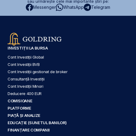
sau urmărește cele mai importante știri pe:
Messenger
WhatsApp
Telegram
INVESTIȚII LA BURSA
Cont Investiții Global
Cont Investiții BVB
Cont Investiții gestionat de broker
Consultanță Investiții
Cont Investiții Minori
Deducere 400 EUR
COMISIOANE
PLATFORME
PIAȚĂ ȘI ANALIZE
EDUCAȚIE (SUNETUL BANILOR)
FINANȚARE COMPANII