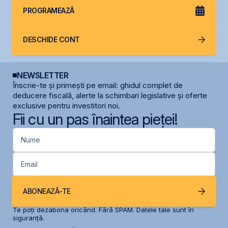
PROGRAMEAZĂ
DESCHIDE CONT
NEWSLETTER
Înscrie-te și primești pe email: ghidul complet de
deducere fiscală, alerte la schimbari legislative și oferte
exclusive pentru investitori noi.
Fii cu un pas înaintea pieței!
Nume
Email
ABONEAZĂ-TE
Te poți dezabona oricând. Fără SPAM. Datele tale sunt în
siguranță.