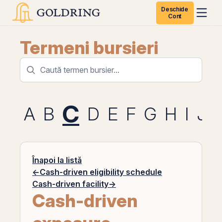
Deschide
Cont
Termeni bursieri
C
A
B
D
E
F
G
H
I
J
Înapoi la listă
←
Cash-driven eligibility schedule
Cash-driven facility
→
Cash-driven