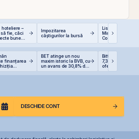
 hoteliere –
Listarea Pachetel
Impozitarea
 să fie, căci
Minoritare din
câștigurilor la bursă
iecte bune
Companiile de Sta
anii se găsesc
BVB – Soluție pen
Deficitul Bugetar
omân
BET atinge un nou
Bittnet Systems a
e finanțarea
maxim istoric la BVB, cu
7,33 milioane eur
hiziția
un avans de 30,8% de
oferta de obligați
Neptun Deep
la începutul anului
BNET31E
DESCHIDE CONT