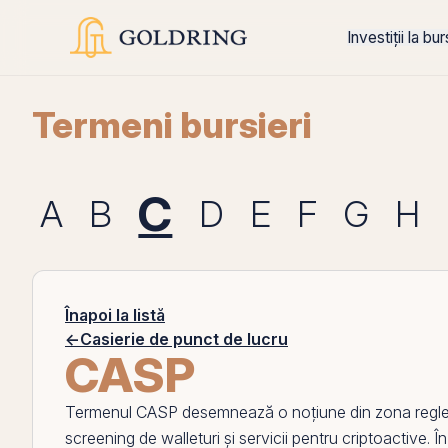
Investiții la bu
Termeni bursieri
C
A
B
D
E
F
G
H
Înapoi la listă
←
Casierie de punct de lucru
CASP
Termenul
CASP
desemnează o noțiune din zona regl
screening de walleturi și servicii pentru criptoactive. În