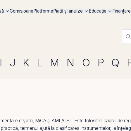
rsă
Comisioane
Platforme
Piață și analize
Educație
Finanțare
I
J
K
L
M
N
O
P
Q
ementare crypto,
MiCA
și AML/CFT. Este folosit în cadrul de 
 practică, termenul ajută la clasificarea instrumentelor, la înțeleg