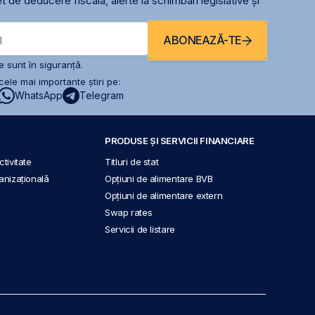
t de deducere fiscală, alerte la schimbari legislative și
ABONEAZĂ-TE
l
 sunt în siguranță.
ele mai importante știri pe:
WhatsApp
Telegram
PRODUSE ȘI SERVICII FINANCIARE
tivitate
Titluri de stat
anizațională
Opțiuni de alimentare BVB
Opțiuni de alimentare extern
Swap rates
Servicii de listare