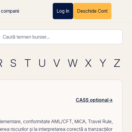
 companii
Log In
Deschide Cont
R
S
T
U
V
W
X
Y
Z
CASS optional
→
reglementare, conformitate AML/CFT, MiCA,
Travel Rule
,
erea riscurilor și la interpretarea corectă a tranzacțiilor