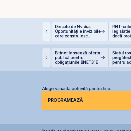
EIT-urile industriale –
Dincolo de Nvidia:
REIT-urile
 supapă pentru piață
Oportunitățile invizibile
legislație
!
care construiesc
dacă pro
viitorul AI
sunt și b
TS finalizează
Bittnet lansează oferta
Statul r
nvestiția de 23
publică pentru
pregăteșt
ilioane euro în
obligațiunile BNET31E
pentru ac
erminalul Canopus
gazelor 
onstanța
Alege varianta potrivită pentru tine:
PROGRAMEAZĂ