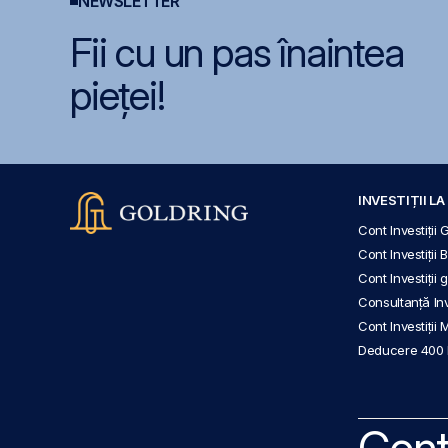
NEWSLETTER
Fii cu un pas înaintea
pieței!
INVESTIȚII L
Cont Investiții 
Cont Investiții 
Cont Investiții
Consultanță Inve
Cont Investiții 
Deducere 400
Cont