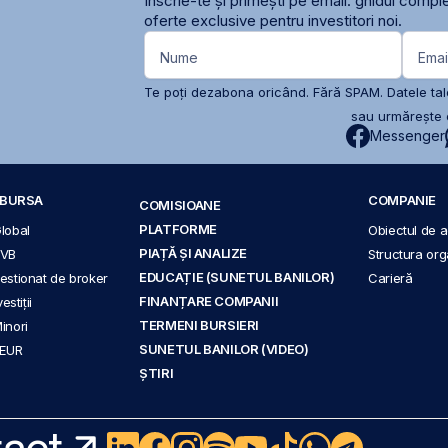
Înscrie-te și primești pe email: ghidul comple
oferte exclusive pentru investitori noi.
Nume
Emai
Te poți dezabona oricând. Fără SPAM. Datele tale
sau urmărește c
Messenger
A BURSA
COMPANIE
COMISIOANE
PLATFORME
Global
Obiectul de ac
PIAȚĂ ȘI ANALIZE
BVB
Structura org
EDUCAȚIE (SUNETUL BANILOR)
 gestionat de broker
Carieră
FINANȚARE COMPANII
stiții
TERMENI BURSIERI
Minori
SUNETUL BANILOR (VIDEO)
 EUR
ȘTIRI
act