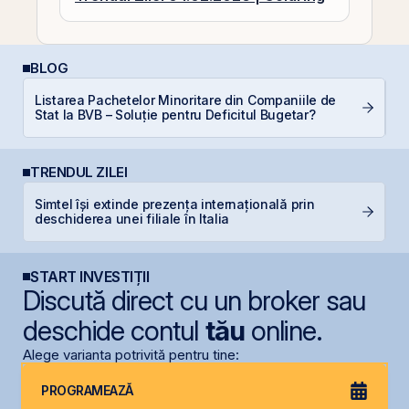
BLOG
Listarea Pachetelor Minoritare din Companiile de
I
Stat la BVB – Soluție pentru Deficitul Bugetar?
TRENDUL ZILEI
Simtel își extinde prezența internațională prin
R
deschiderea unei filiale în Italia
R
START INVESTIȚII
Discută direct cu un broker sau
deschide contul
tău
online.
Alege varianta potrivită pentru tine:
PROGRAMEAZĂ