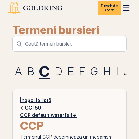
Deschide
Cont
Termeni bursieri
C
A
B
D
E
F
G
H
I
J
Înapoi la listă
←
CCI 50
CCP default waterfall
→
CCP
Termenul
CCP
desemneaza un mecanism