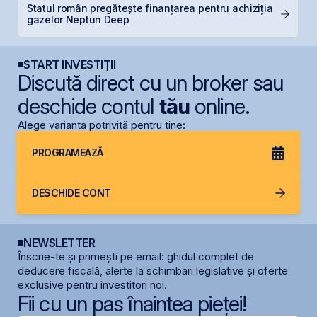
Statul român pregătește finanțarea pentru achiziția
F
gazelor Neptun Deep
p
START INVESTIȚII
Discută direct cu un broker sau
deschide contul
tău
online.
Alege varianta potrivită pentru tine:
PROGRAMEAZĂ
DESCHIDE CONT
NEWSLETTER
Înscrie-te și primești pe email: ghidul complet de
deducere fiscală, alerte la schimbari legislative și oferte
exclusive pentru investitori noi.
Fii cu un pas înaintea pieței!