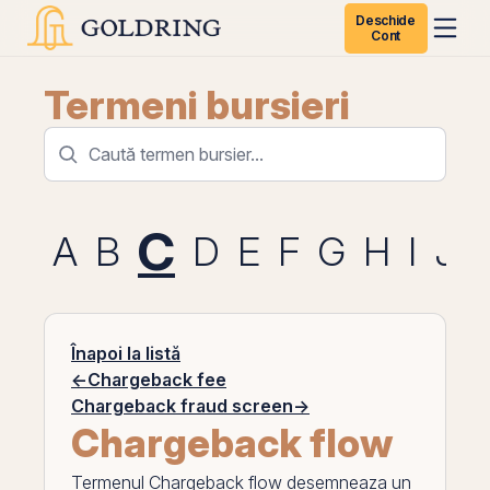
Deschide
Cont
Termeni bursieri
C
A
B
D
E
F
G
H
I
J
Înapoi la listă
←
Chargeback fee
Chargeback fraud screen
→
Chargeback flow
Termenul
Chargeback flow
desemneaza un