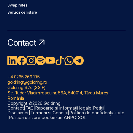
Swap rates
Servicii de listare
Contact
+4 0265 269 195
goldring@goldring.ro
Goldring S.A. (SSIF)
Str. Tudor Vladimirescu nr. 56A, 540014, Târgu Mureș,
România
Copyright ©2026 Goldring
Contact
|
FAQ
|
Rapoarte și informații legale
|
Petiții
|
Disclaimer
|
Termeni și Condiții
|
Politica de confidențialitate
|
Politica utilizare cookie-uri
|
ANPC
|
SOL