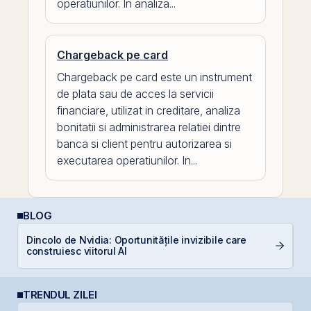
operatiunilor. In analiza...
Chargeback pe card
Chargeback pe card este un instrument
de plata sau de acces la servicii
financiare, utilizat in creditare, analiza
bonitatii si administrarea relatiei dintre
banca si client pentru autorizarea si
executarea operatiunilor. In...
BLOG
Dincolo de Nvidia: Oportunitățile invizibile care
C
construiesc viitorul AI
co
TRENDUL ZILEI