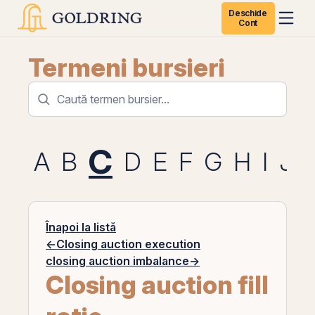
Deschide
Cont
Termeni bursieri
C
A
B
D
E
F
G
H
I
J
Înapoi la listă
←
Closing auction execution
closing auction imbalance
→
Closing auction fill