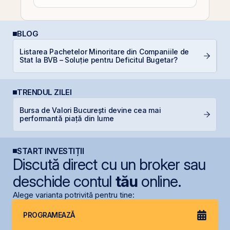
BLOG
Listarea Pachetelor Minoritare din Companiile de
RE
Stat la BVB – Soluție pentru Deficitul Bugetar?
TRENDUL ZILEI
Bursa de Valori București devine cea mai
G
performantă piață din lume
START INVESTIȚII
Discută direct cu un broker sau
deschide contul
tău
online.
Alege varianta potrivită pentru tine:
PROGRAMEAZĂ