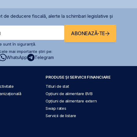
t de deducere fiscală, alerte la schimbari legislative și
ABONEAZĂ-TE
l
 sunt în siguranță.
ele mai importante știri pe:
WhatsApp
Telegram
PRODUSE ȘI SERVICII FINANCIARE
tivitate
Titluri de stat
anizațională
Opțiuni de alimentare BVB
Opțiuni de alimentare extern
Swap rates
Servicii de listare