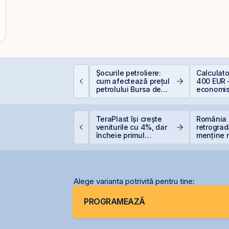
ăzboi și piețe
Șocurile petroliere:
Calculat
inanciare: de ce
cum afectează prețul
400 EUR 
anica este cel mai
petrolului Bursa de
economis
cump sfat
Valori București
imtel Team cedează
TeraPlast își crește
România 
tapizat 14% din ANT
veniturile cu 4%, dar
retrograd
ower pentru 3,99 mil.
încheie primul
menține r
ei și își reduce
semestru cu o pierdere
României
articipația la 37%
de 4 milioane de lei
Alege varianta potrivită pentru tine:
PROGRAMEAZĂ