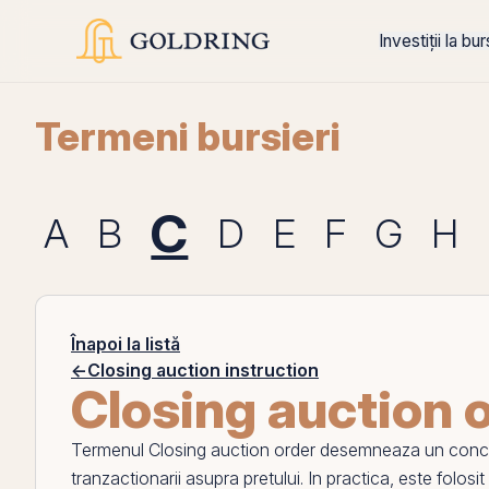
Investiții la bu
Termeni bursieri
C
A
B
D
E
F
G
H
Înapoi la listă
←
Closing auction instruction
Closing auction 
Termenul
Closing auction order
desemneaza un concept d
tranzactionarii asupra pretului. In practica, este folosit