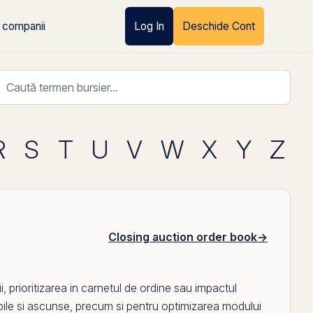
 companii
Log In
Deschide Cont
R
S
T
U
V
W
X
Y
Z
Closing auction order book
→
, prioritizarea in carnetul de ordine sau impactul
 vizibile si ascunse, precum si pentru optimizarea modului