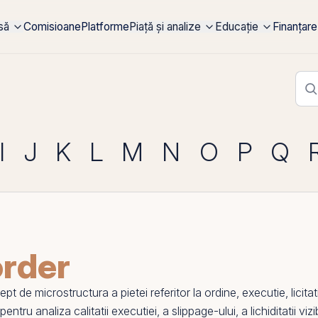
rsă
Comisioane
Platforme
Piață și analize
Educație
Finanțare
I
J
K
L
M
N
O
P
Q
order
e microstructura a pietei referitor la ordine, executie, licitatii
 pentru analiza calitatii executiei, a slippage-ului, a lichiditatii