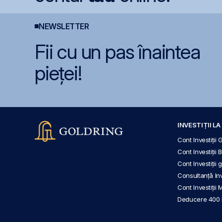
NEWSLETTER
Fii cu un pas înaintea
pieței!
INVESTIȚII L
Cont Investiții 
Cont Investiții 
Cont Investiții
Consultanță Inve
Cont Investiții 
Deducere 400