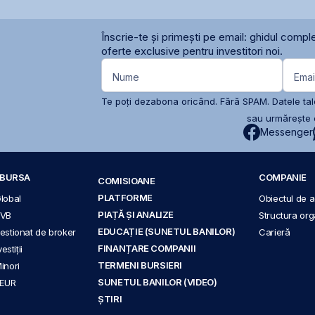
Înscrie-te și primești pe email: ghidul comple
oferte exclusive pentru investitori noi.
Nume
Emai
Te poți dezabona oricând. Fără SPAM. Datele tale
sau urmărește c
Messenger
A BURSA
COMPANIE
COMISIOANE
PLATFORME
Global
Obiectul de ac
PIAȚĂ ȘI ANALIZE
BVB
Structura org
EDUCAȚIE (SUNETUL BANILOR)
 gestionat de broker
Carieră
FINANȚARE COMPANII
stiții
TERMENI BURSIERI
Minori
SUNETUL BANILOR (VIDEO)
 EUR
ȘTIRI