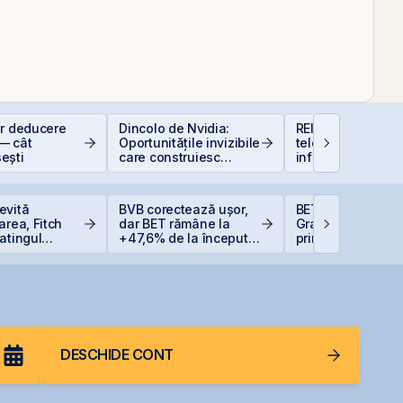
or deducere
Dincolo de Nvidia:
REIT-urile de
— cât
Oportunitățile invizibile
telecomunicații - 
ești
care construiesc
infrastructurii dig
viitorul AI
evită
BVB corectează ușor,
BET urcă 2,37%, i
area, Fitch
dar BET rămâne la
Graffiti Plus devi
atingul
+47,6% de la începutul
prima agenție de
 la BBB-
anului
comunicare listat
BVB
DESCHIDE CONT