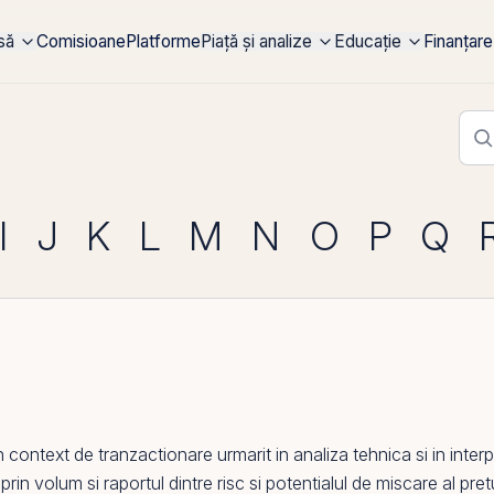
rsă
Comisioane
Platforme
Piață și analize
Educație
Finanțare
I
J
K
L
M
N
O
P
Q
un context de tranzactionare urmarit in
analiza tehnica
si in inter
i
prin
volum si raportul dintre risc si potentialul de miscare al pretu