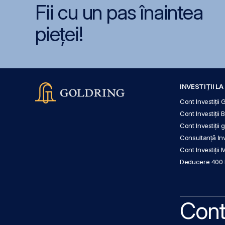
Fii cu un pas înaintea
pieței!
INVESTIȚII L
Cont Investiții 
Cont Investiții 
Cont Investiții
Consultanță Inve
Cont Investiții 
Deducere 400
Cont