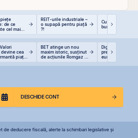
 piețe
REIT-urile industriale –
Cum deschizi cont
e: de ce
o supapă pentru piață
bursă în 10 minut
te cel mai
?!
at
Valori
BET atinge un nou
Digi Spain stabile
 devine cea
maxim istoric, susținut
prețul IPO la 5,60
ormantă piață
de acțiunile Romgaz și
euro/acțiune
OMV Petrom
DESCHIDE CONT
t de deducere fiscală, alerte la schimbari legislative și