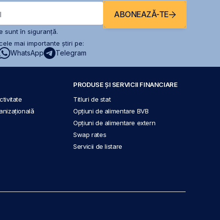
ABONEAZĂ-TE
l
 sunt în siguranță.
ele mai importante știri pe:
WhatsApp
Telegram
PRODUSE ȘI SERVICII FINANCIARE
tivitate
Titluri de stat
anizațională
Opțiuni de alimentare BVB
Opțiuni de alimentare extern
Swap rates
Servicii de listare