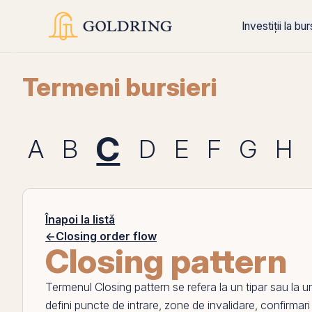
Investiții la bu
Termeni bursieri
C
A
B
D
E
F
G
H
Înapoi la listă
←
Closing order flow
Closing pattern
Termenul
Closing pattern
se refera la un tipar sau la 
defini puncte de intrare, zone de invalidare, confirmar