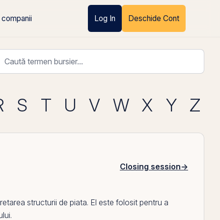
 companii
Log In
Deschide Cont
R
S
T
U
V
W
X
Y
Z
Closing session
→
pretarea structurii de piata.
El
este folosit pentru a
lui.