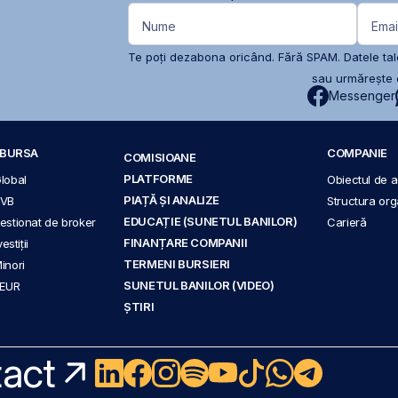
Nume
Emai
Te poți dezabona oricând. Fără SPAM. Datele tale
sau urmărește c
Messenger
A BURSA
COMPANIE
COMISIOANE
PLATFORME
Global
Obiectul de ac
PIAȚĂ ȘI ANALIZE
BVB
Structura org
EDUCAȚIE (SUNETUL BANILOR)
 gestionat de broker
Carieră
FINANȚARE COMPANII
stiții
TERMENI BURSIERI
Minori
SUNETUL BANILOR (VIDEO)
 EUR
ȘTIRI
act