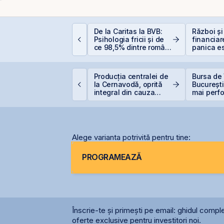
ocurile petroliere:
De la Caritas la BVB:
Război și
um afectează prețul
Psihologia fricii și de
financiar
etrolului Bursa de
ce 98,5% dintre români
panica es
alori București
evită investițiile la
scump sf
bursă
ittnet lansează oferta
Producția centralei de
Bursa de 
ublică pentru
la Cernavodă, oprită
București
bligațiunile BNET31E
integral din cauza
mai perf
secetei
din lume
Alege varianta potrivită pentru tine:
PROGRAMEAZĂ
Înscrie-te și primești pe email: ghidul comple
oferte exclusive pentru investitori noi.