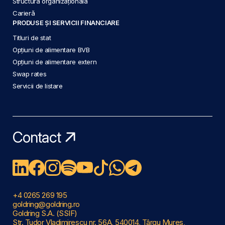
Structura organizațională
Carieră
PRODUSE ȘI SERVICII FINANCIARE
Titluri de stat
Opțiuni de alimentare BVB
Opțiuni de alimentare extern
Swap rates
Servicii de listare
Contact
+4 0265 269 195
goldring@goldring.ro
Goldring S.A. (SSIF)
Str. Tudor Vladimirescu nr. 56A, 540014, Târgu Mureș,