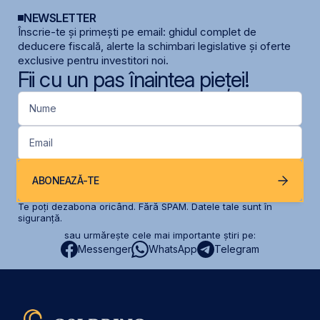
NEWSLETTER
Înscrie-te și primești pe email: ghidul complet de
deducere fiscală, alerte la schimbari legislative și oferte
exclusive pentru investitori noi.
Fii cu un pas înaintea pieței!
Nume
Email
ABONEAZĂ-TE
Te poți dezabona oricând. Fără SPAM. Datele tale sunt în
siguranță.
sau urmărește cele mai importante știri pe:
Messenger
WhatsApp
Telegram