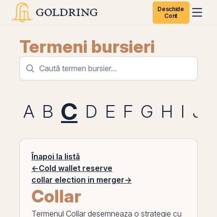
Deschide
Cont
Termeni bursieri
C
A
B
D
E
F
G
H
I
J
Înapoi la listă
←
Cold wallet reserve
collar election in merger
→
Collar
Termenul
Collar
desemneaza o strategie cu