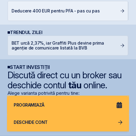
Deducere 400 EUR pentru PFA - pas cu pas
RE
TRENDUL ZILEI
BET urcă 2,37%, iar Graffiti Plus devine prima
B
agenție de comunicare listată la BVB
B
START INVESTIȚII
Discută direct cu un broker sau
deschide contul
tău
online.
Alege varianta potrivită pentru tine:
PROGRAMEAZĂ
DESCHIDE CONT