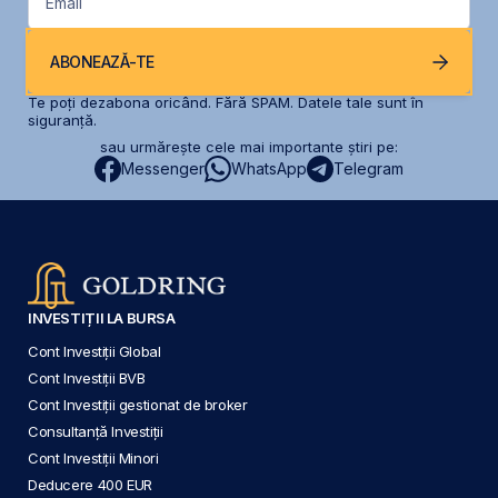
Email
ABONEAZĂ-TE
Te poți dezabona oricând. Fără SPAM. Datele tale sunt în
siguranță.
sau urmărește cele mai importante știri pe:
Messenger
WhatsApp
Telegram
INVESTIȚII LA BURSA
Cont Investiții Global
Cont Investiții BVB
Cont Investiții gestionat de broker
Consultanță Investiții
Cont Investiții Minori
Deducere 400 EUR