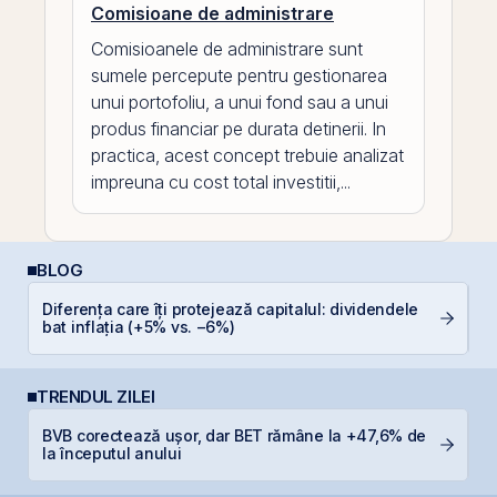
Comisioane de administrare
Comisioanele de administrare sunt
sumele percepute pentru gestionarea
unui portofoliu, a unui fond sau a unui
produs financiar pe durata detinerii. In
practica, acest concept trebuie analizat
impreuna cu cost total investitii,...
BLOG
Diferența care îți protejează capitalul: dividendele
Câ
bat inflația (+5% vs. −6%)
in
TRENDUL ZILEI
BVB corectează ușor, dar BET rămâne la +47,6% de
B
la începutul anului
c