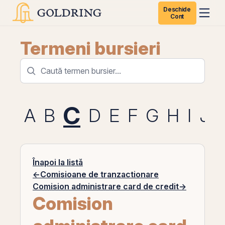
Deschide
Cont
Termeni bursieri
C
A
B
D
E
F
G
H
I
J
Înapoi la listă
←
Comisioane de tranzactionare
Comision administrare card de credit
→
Comision