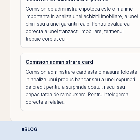
Comision de administrare ipoteca este o marime
importanta in analiza unei achizitii imobiliare, a unei
chirii sau a unei garantii reale. Pentru evaluarea
corecta a unei tranzactii imobiliare, termenul
trebuie corelat cu...
Comision administrare card
Comision administrare card este o masura folosita
in analiza unui produs bancar sau a unei expuneri
de credit pentru a surprinde costul, riscul sau
capacitatea de rambursare. Pentru intelegerea
corecta a relatiei...
BLOG
Puterea retail-ului:
Ș
Cum deschizi cont la
Discount-ul IPO-ului
c
bursă în 10 minute