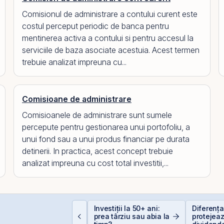
Comisionul de administrare a contului curent este
costul perceput periodic de banca pentru
mentinerea activa a contului si pentru accesul la
serviciile de baza asociate acestuia. Acest termen
trebuie analizat impreuna cu...
Comisioane de administrare
Comisioanele de administrare sunt sumele
percepute pentru gestionarea unui portofoliu, a
unui fond sau a unui produs financiar pe durata
detinerii. In practica, acest concept trebuie
analizat impreuna cu cost total investitii,...
ocurile petroliere:
Investiții la 50+ ani:
Diferența 
um afectează prețul
prea târziu sau abia la
protejeaz