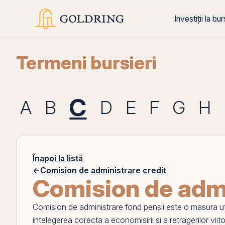
Investiții la bu
Termeni bursieri
C
A
B
D
E
F
G
H
Înapoi la listă
←
Comision de administrare credit
Comision de admi
Comision de administrare fond pensii
este o masura ut
intelegerea corecta a economisirii si a retragerilor vii