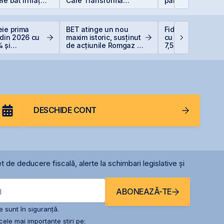
le bat inflația
Care Transformă
parte a grupului
 −6%)
Industriile
Golden Foods Sn
suplimentat și
suprasubscris
eie prima
BET atinge un nou
Fidelis din august
 din 2026 cu
maxim istoric, susținut
cu dobânzi de pâ
 și
de acțiunile Romgaz și
7,50% în lei și 6,
are record
OMV Petrom
euro
DESCHIDE CONT
t de deducere fiscală, alerte la schimbari legislative și
ABONEAZĂ-TE
l
 sunt în siguranță.
ele mai importante știri pe: