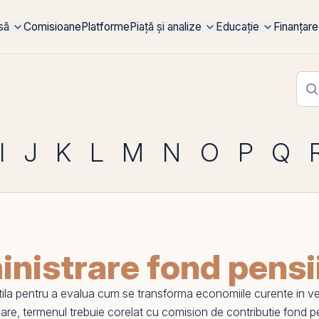
rsă
Comisioane
Platforme
Piață și analize
Educație
Finanțare
I
J
K
L
M
N
O
P
Q
nistrare fond pensi
ila pentru a evalua cum se transforma economiile curente in
ve
toare, termenul trebuie corelat cu
comision de contributie fond pe