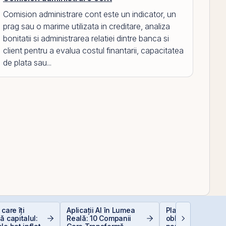
Comision administrare cont este un indicator, un
prag sau o marime utilizata in creditare, analiza
bonitatii si administrarea relatiei dintre banca si
client pentru a evalua costul finantarii, capacitatea
de plata sau...
care îți
Aplicații AI în Lumea
Plasamentul Priva
ă capitalul:
Reală: 10 Companii
obligațiuni Derpan