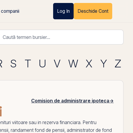
 companii
Log In
Deschide Cont
R
S
T
U
V
W
X
Y
Z
Comision de administrare ipoteca
→
i
nituri
viitoare sau in rezerva financiara. Pentru
nsii
,
randament fond de pensii
,
administrator de fond