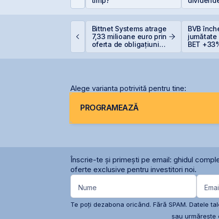
etrolului Bursa de
timp?
dividende
alori București
(+5% vs.
imtel Team cedează
Bittnet Systems atrage
BVB înch
tapizat 14% din ANT
7,33 milioane euro prin
jumătate
ower pentru 3,99 mil.
oferta de obligațiuni
BET +33%
ei și își reduce
BNET31E
capitaliz
articipația la 37%
Alege varianta potrivită pentru tine:
PROGRAMEAZĂ
Înscrie-te și primești pe email: ghidul comple
oferte exclusive pentru investitori noi.
Nume
Emai
Te poți dezabona oricând. Fără SPAM. Datele tale
sau urmărește c