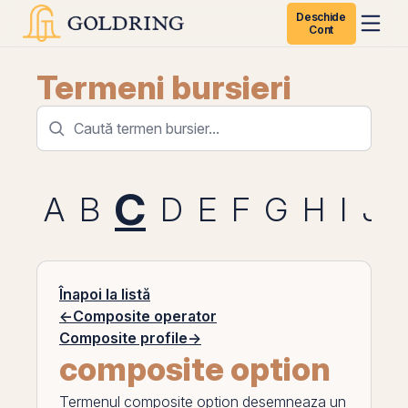
Deschide
Cont
Termeni bursieri
C
A
B
D
E
F
G
H
I
J
Înapoi la listă
←
Composite operator
Composite profile
→
composite option
Termenul
composite option
desemneaza un