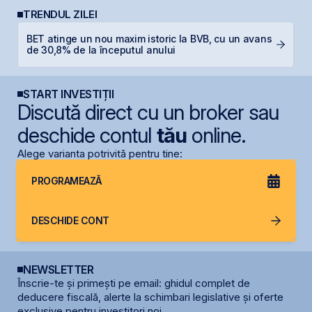
TRENDUL ZILEI
BET atinge un nou maxim istoric la BVB, cu un avans
P
de 30,8% de la începutul anului
d
START INVESTIȚII
Discută direct cu un broker sau
deschide contul
tău
online.
Alege varianta potrivită pentru tine:
PROGRAMEAZĂ
DESCHIDE CONT
NEWSLETTER
Înscrie-te și primești pe email: ghidul complet de
deducere fiscală, alerte la schimbari legislative și oferte
exclusive pentru investitori noi.