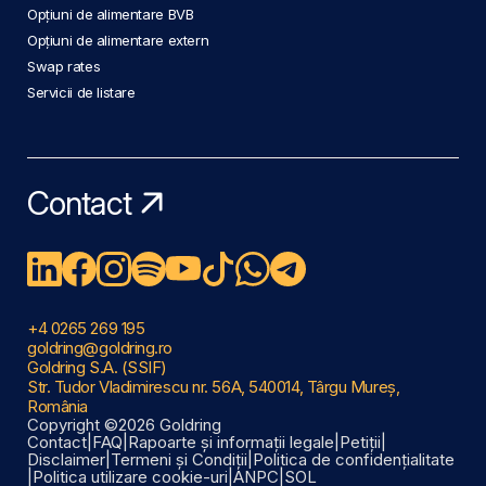
Opțiuni de alimentare BVB
Opțiuni de alimentare extern
Swap rates
Servicii de listare
Contact
+4 0265 269 195
goldring@goldring.ro
Goldring S.A. (SSIF)
Str. Tudor Vladimirescu nr. 56A, 540014, Târgu Mureș,
România
Copyright ©2026 Goldring
Contact
|
FAQ
|
Rapoarte și informații legale
|
Petiții
|
Disclaimer
|
Termeni și Condiții
|
Politica de confidențialitate
|
Politica utilizare cookie-uri
|
ANPC
|
SOL