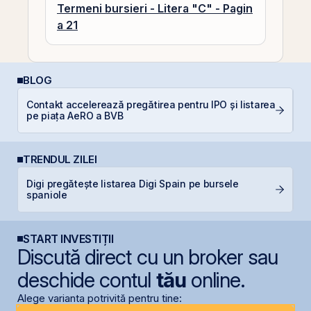
Termeni bursieri - Litera "C" - Pagin
a 21
BLOG
Contakt accelerează pregătirea pentru IPO și listarea
C
pe piața AeRO a BVB
TRENDUL ZILEI
Digi pregătește listarea Digi Spain pe bursele
S
spaniole
pe
START INVESTIȚII
Discută direct cu un broker sau
deschide contul
tău
online.
Alege varianta potrivită pentru tine: