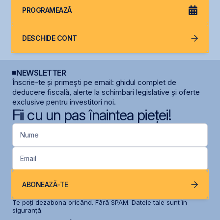
PROGRAMEAZĂ
DESCHIDE CONT
NEWSLETTER
Înscrie-te și primești pe email: ghidul complet de
deducere fiscală, alerte la schimbari legislative și oferte
exclusive pentru investitori noi.
Fii cu un pas înaintea pieței!
Nume
Email
ABONEAZĂ-TE
Te poți dezabona oricând. Fără SPAM. Datele tale sunt în
siguranță.