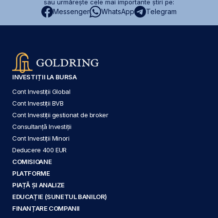
sau urmărește cele mai importante știri pe:
Messenger
WhatsApp
Telegram
INVESTIȚII LA BURSA
Cont Investiții Global
Cont Investiții BVB
Cont Investiții gestionat de broker
Consultanță Investiții
Cont Investiții Minori
Deducere 400 EUR
COMISIOANE
PLATFORME
PIAȚĂ ȘI ANALIZE
EDUCAȚIE (SUNETUL BANILOR)
FINANȚARE COMPANII