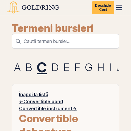
Deschide
Cont
Termeni bursieri
C
A
B
D
E
F
G
H
I
J
Înapoi la listă
←
Convertible bond
Convertible instrument
→
Convertible