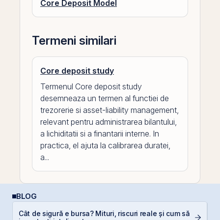
Core Deposit Model
Termeni similari
Core deposit study
Termenul Core deposit study
desemneaza un termen al functiei de
trezorerie si asset-liability management,
relevant pentru administrarea bilantului,
a lichiditatii si a finantarii interne. In
practica, el ajuta la calibrarea duratei,
a...
BLOG
Cât de sigură e bursa? Mituri, riscuri reale și cum să
In