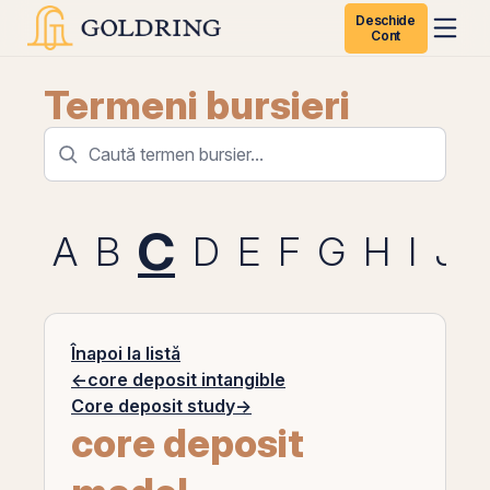
Deschide
Cont
Termeni bursieri
C
A
B
D
E
F
G
H
I
J
Înapoi la listă
←
core deposit intangible
Core deposit study
→
core deposit