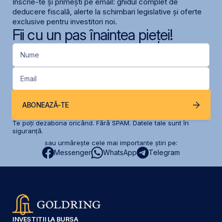
Înscrie-te și primești pe email: ghidul complet de
deducere fiscală, alerte la schimbari legislative și oferte
exclusive pentru investitori noi.
Fii cu un pas înaintea pieței!
Nume
Email
ABONEAZĂ-TE
Te poți dezabona oricând. Fără SPAM. Datele tale sunt în
siguranță.
sau urmărește cele mai importante știri pe:
Messenger
WhatsApp
Telegram
INVESTIȚII LA BURSA