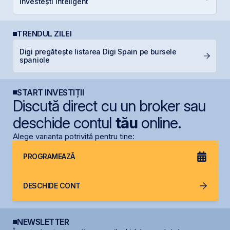
investești inteligent
TRENDUL ZILEI
Digi pregătește listarea Digi Spain pe bursele
IP
spaniole
START INVESTIȚII
Discută direct cu un broker sau
deschide contul
tău
online.
Alege varianta potrivită pentru tine:
PROGRAMEAZĂ
DESCHIDE CONT
NEWSLETTER