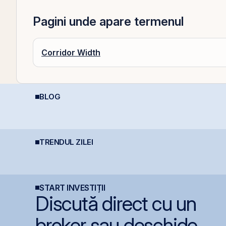
Pagini unde apare termenul
Corridor Width
BLOG
Deducere 400 EUR
R
REIT-urile agricole și
pentru PFA - pas cu
i
REIT-urile forestier
pas
C
l
TRENDUL ZILEI
Lockheed Martin
BET atinge un nou
S
extinde cooperarea cu
maxim istoric la BVB, cu
e
Aerostar și MarcTel
un avans de 30,8% de
P
pentru mentenanța
la începutul anului
l
radarelor AN/TPQ-53 în
p
România
START INVESTIȚII
Discută direct cu un
broker sau deschide