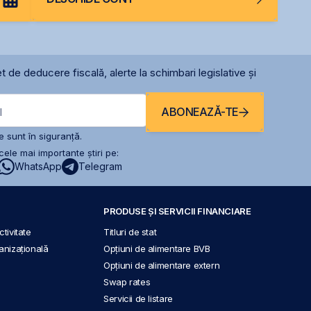
t de deducere fiscală, alerte la schimbari legislative și
ABONEAZĂ-TE
l
 sunt în siguranță.
ele mai importante știri pe:
WhatsApp
Telegram
PRODUSE ȘI SERVICII FINANCIARE
tivitate
Titluri de stat
anizațională
Opțiuni de alimentare BVB
Opțiuni de alimentare extern
Swap rates
Servicii de listare