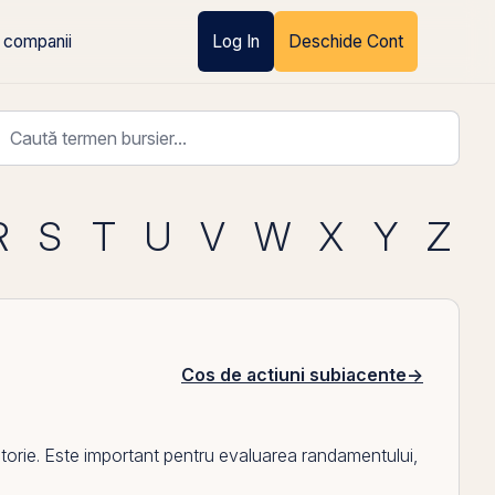
 companii
Log In
Deschide Cont
R
S
T
U
V
W
X
Y
Z
Cos de actiuni subiacente
→
 datorie. Este important pentru evaluarea randamentului,