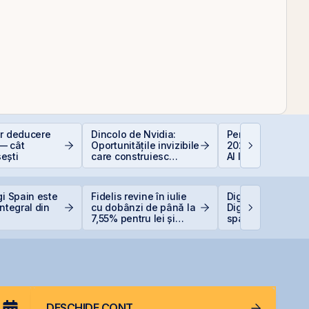
or deducere
Dincolo de Nvidia:
Perspective Eco
— cât
Oportunitățile invizibile
2026: De la Exub
ești
care construiesc
AI la Noua Ordin
viitorul AI
Economică
gi Spain este
Fidelis revine în iulie
Digi pregătește li
integral din
cu dobânzi de până la
Digi Spain pe bur
7,55% pentru lei și
spaniole
6,20% pentru euro
DESCHIDE CONT