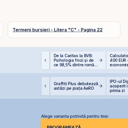
Termeni bursieri - Litera "C" - Pagina 22
EIT-urile de
De la Caritas la BVB:
Calculat
nfrastructură din
Psihologia fricii și de
400 EUR 
hina - să copiem de
ce 98,5% dintre români
economis
a cel ce copiază?!
evită investițiile la
bursă
imtel Team cedează
IPO-ul Di
Graffiti Plus debutează
tapizat 14% din ANT
acoperit 
astăzi pe piața AeRO
ower pentru 3,99 mil.
prima zi
ei și își reduce
articipația la 37%
Alege varianta potrivită pentru tine:
PROGRAMEAZĂ