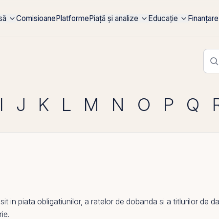
rsă
Comisioane
Platforme
Piață și analize
Educație
Finanțare
I
J
K
L
M
N
O
P
Q
in piata obligatiunilor, a ratelor de
dobanda
si a titlurilor de
rie.