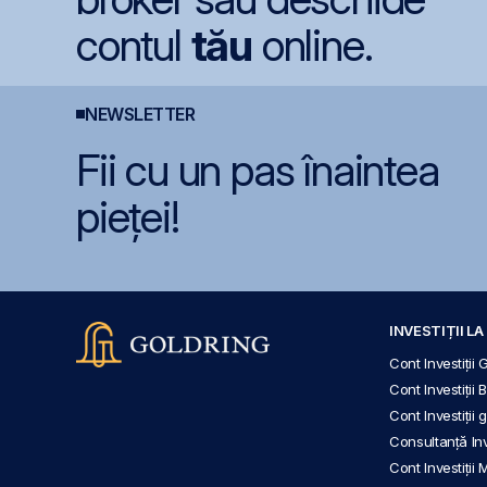
contul
tău
online.
NEWSLETTER
Fii cu un pas înaintea
pieței!
INVESTIȚII L
Cont Investiții 
Cont Investiții 
Cont Investiții
Consultanță Inve
Cont Investiții 