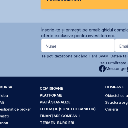
Înscrie-te și primești pe email: ghidul comple
oferte exclusive pentru investitori noi.
Nume
Emai
Te poți dezabona oricând. Fără SPAM. Datele tale
sau urmărește c
Messenger
A BURSA
COMPANIE
COMISIOANE
PLATFORME
Global
Obiectul de ac
PIAȚĂ ȘI ANALIZE
BVB
Structura org
EDUCAȚIE (SUNETUL BANILOR)
 gestionat de broker
Carieră
FINANȚARE COMPANII
stiții
TERMENI BURSIERI
Minori