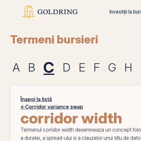
Investiții la bu
Termeni bursieri
C
A
B
D
E
F
G
H
Înapoi la listă
←
Corridor variance swap
corridor width
Termenul
corridor width
desemneaza un concept folosit 
a duratei, a
spread
-ului si a clauzelor unui titlu de dato