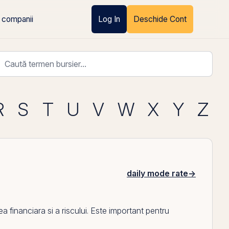
 companii
Log In
Deschide Cont
R
S
T
U
V
W
X
Y
Z
daily mode rate
→
financiara si a riscului. Este important pentru