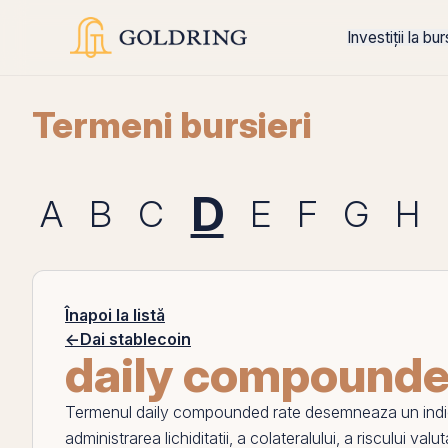
Investiții la bu
Termeni bursieri
D
A
B
C
E
F
G
H
Înapoi la listă
←
Dai stablecoin
daily compounde
Termenul
daily compounded rate
desemneaza un indica
administrarea lichiditatii, a colateralului, a riscului valut