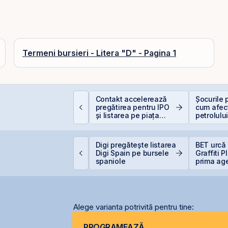
Termeni bursieri - Litera "D" - Pagina 1
ata Center REIT sau
Contakt accelerează
Șocurile p
EIT-ul în era
pregătirea pentru IPO
cum afec
nteligenței Artificiale.
și listarea pe piața
petrolulu
AeRO a BVB
Valori Bu
ittnet Systems atrage
Digi pregătește listarea
BET urcă 
,33 milioane euro prin
Digi Spain pe bursele
Graffiti 
ferta de obligațiuni
spaniole
prima ag
NET31E
comunicar
BVB
Alege varianta potrivită pentru tine:
PROGRAMEAZĂ