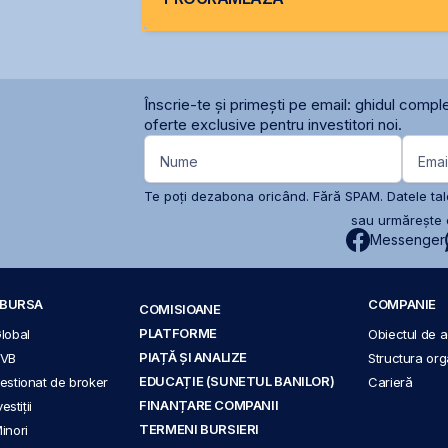
Înscrie-te și primești pe email: ghidul comple
oferte exclusive pentru investitori noi.
Nume
Emai
Te poți dezabona oricând. Fără SPAM. Datele tale
sau urmărește c
Messenger
A BURSA
COMPANIE
COMISIOANE
PLATFORME
Global
Obiectul de ac
PIAȚĂ ȘI ANALIZE
BVB
Structura org
EDUCAȚIE (SUNETUL BANILOR)
 gestionat de broker
Carieră
FINANȚARE COMPANII
stiții
TERMENI BURSIERI
Minori