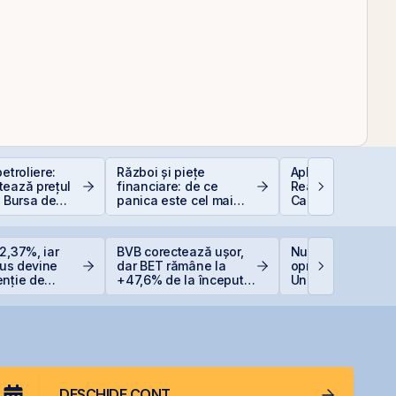
etroliere:
Război și piețe
Aplicații AI în Lu
tează prețul
financiare: de ce
Reală: 10 Compan
i Bursa de
panica este cel mai
Care Transformă
curești
scump sfat
Industriile
2,37%, iar
BVB corectează ușor,
Nuclearelectrica
Plus devine
dar BET rămâne la
oprește controlat
enție de
+47,6% de la începutul
Unitatea 1 de la
e listată la
anului
Cernavodă din c
nivelului Dunării
DESCHIDE CONT