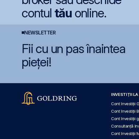
contul
tău
online.
NEWSLETTER
Fii cu un pas înaintea
pieței!
INVESTIȚII L
Cont Investiții 
Cont Investiții 
Cont Investiții
Consultanță Inve
Cont Investiții 