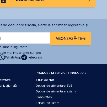
t de deducere fiscală, alerte la schimbari legislative și
ABONEAZĂ-TE
l
 sunt în siguranță.
ele mai importante știri pe:
WhatsApp
Telegram
PRODUSE ȘI SERVICII FINANCIARE
tivitate
Titluri de stat
anizațională
Opțiuni de alimentare BVB
Opțiuni de alimentare extern
Swap rates
Servicii de listare