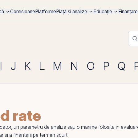
rsă
Comisioane
Platforme
Piață și analize
Educație
Finanțare
I
J
K
L
M
N
O
P
Q
d rate
tor, un parametru de analiza sau o marime folosita in evaluarea 
ar si a finantarii
pe
termen scurt.